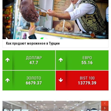
Как продают мороженое в Турции
ДОЛЛАР
ЕВРО
47.7
55.16
ЗОЛОТО
BIST 100
6679.37
13779.39