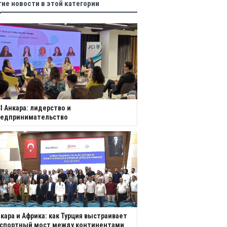
гие новости в этой категории
I Анкара: лидерство и
редпринимательство
кара и Африка: как Турция выстраивает
кспортный мост между континентами