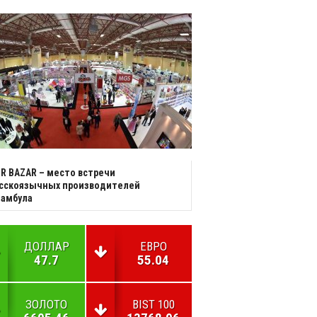
R BAZAR – место встречи
усскоязычных производителей
тамбула
ДОЛЛАР
ЕВРО
47.7
55.04
ЗОЛОТО
BIST 100