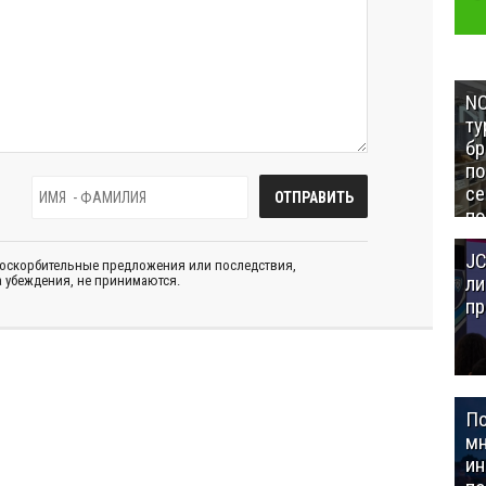
NC
ту
бр
п
се
по
Це
JC
Аз
 оскорбительные предложения или последствия,
ли
 убеждения, не принимаются.
пр
П
мн
ин