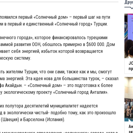
Дру
 появился первый «Солнечный дом» – первый шаг на пути
и в первый и единственный «Солнечный город» Турции.
нечного города», которое финансировалось турецкими
раммой развития ООН, обошлось примерно в $600 000. Дом
вает себя энергией, избыток которой возвращается
ческую систему.
JC
п
ь жителям Турции, что они сами, также как и мы, смогут
ма энергией. Эта идея нова для большинства турок, – сказал
а Акайдын. – «Солнечный дом» – это подготовка к более
 экологическому проекту «Солнечный город Анталия».
их полутора десятилетий муниципалитет надеется
д в экологически чистый- подобно тому, как это произошло
(Швеция) и Барселона (Испания).
Ан
э