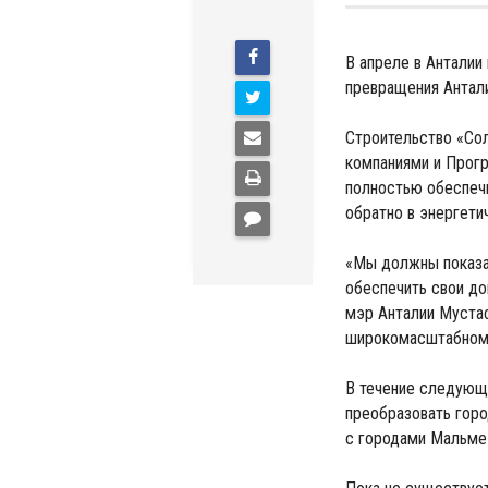
В апреле в Анталии
превращения Антали
Строительство «Сол
компаниями и Прог
полностью обеспечи
обратно в энергети
«Мы должны показат
обеспечить свои до
мэр Анталии Мустаф
широкомасштабному
В течение следующ
преобразовать горо
с городами Мальме 