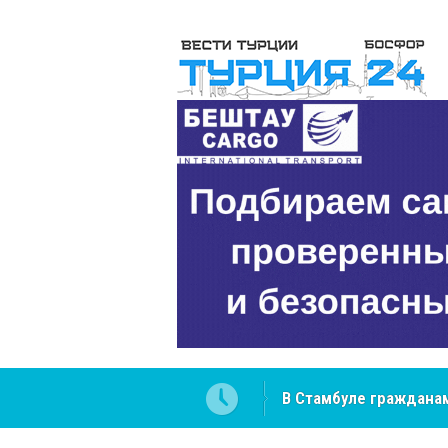
 разобраться в юридических
NCS Jeans: турецкий 