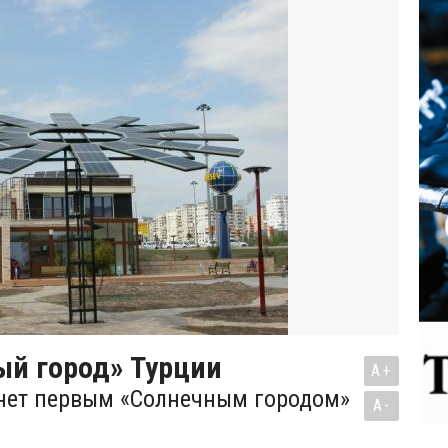
ый город» Турции
A+
нет первым «Солнечным городом»
A-