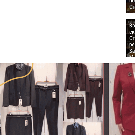
п
Ст
Во
ск
Ст
ре
Sa
Mu