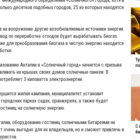
 международного определения «солнечного» города, хотя в
олько десятков подобных городов, 25 из которых находятся
а на вооружение другие возобновляемые источники энергии.
авод по переработке отходов будет вырабатывать биогаз.
ие для преобразования биогаза в чистую энергию находится
ботки.
Ту
азованию Анталии в «Солнечный город» начнется с призыва
по
вливать на крышах своих домов солнечные панели. В
отребляет 3 киловатта электроэнергии.
вершится жилая кампания, муниципалитет установит
 городских парках садах, оранжереях, а также будет
остиниц на солнечную энергию.
алии, оборудование гостиниц солнечными батареями не
С 
ет очень выгодно для их владельцев, но и сможет привлечь в
би
уристов.