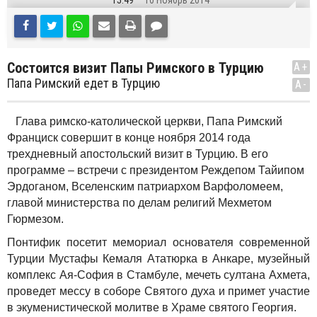
15:49
10 Ноябрь 2014
Состоится визит Папы Римского в Турцию
A+
Папа Римский едет в Турцию
A-
Глава римско-католической церкви, Папа Римский
Франциск совершит в конце ноября 2014 года
трехдневный апостольский визит в Турцию. В его
программе – встречи с президентом Реждепом Тайипом
Эрдоганом, Вселенским патриархом Варфоломеем,
главой министерства по делам религий Мехметом
Гюрмезом.
Понтифик посетит мемориал основателя современной
Турции Мустафы Кемаля Ататюрка в Анкаре, музейный
комплекс Ая-София в Стамбуле, мечеть султана Ахмета,
проведет мессу в соборе Святого духа и примет участие
в экуменистической молитве в Храме святого Георгия.