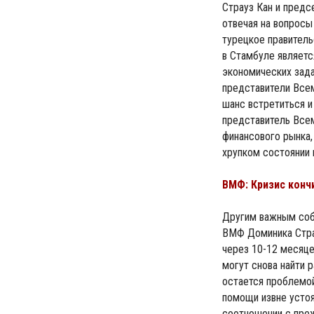
Страуз Кан и предс
отвечая на вопросы
турецкое правитель
в Стамбуле являет
экономических зада
представители Всем
шанс встретиться и
представитель Всем
финансового рынка,
хрупком состоянии 
ВМФ: Кризис конч
Другим важным соб
ВМФ Доминика Страу
через 10-12 месяце
могут снова найти 
остается проблемой
помощи извне устоя
соотношении с пре