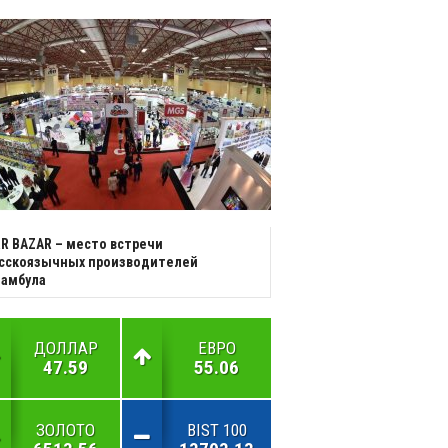
R BAZAR – место встречи
усскоязычных производителей
тамбула
ДОЛЛАР
ЕВРО
47.59
55.06
ЗОЛОТО
BIST 100