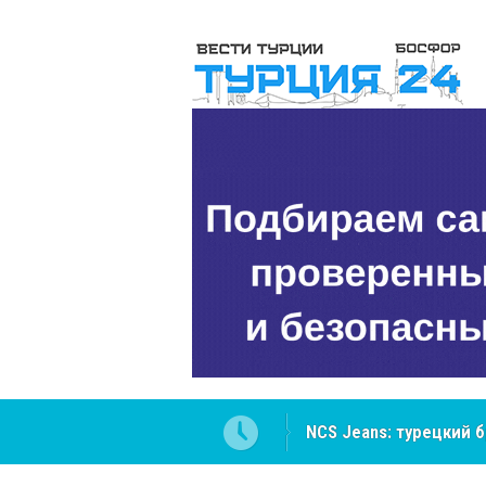
Cottonhill покоряет 