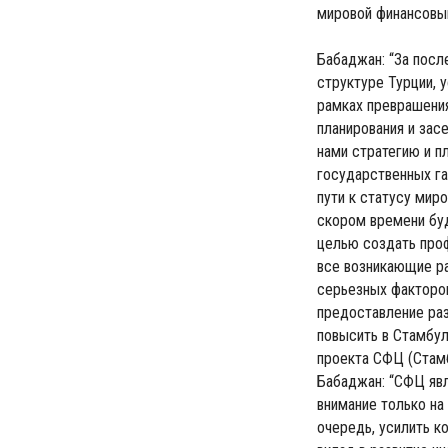
мировой финансовы
Бабаджан: “За пос
структуре Турции, 
рамках преврашени
планирования и зас
нами стратегию и п
государственных г
пути к статусу мир
скором времени буд
целью создать про
все возникающие ра
серьезных факторов
предоставление раз
повысить в Стамбул
проекта СФЦ (Стамб
Бабаджан: “СФЦ яв
внимание только на
очередь, усилить к