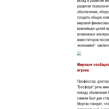
вклад в развитие и
развития технолог
обеспечение, обору
создать общую ком
мировой финансовый
важнейших целей яв
возможных альтерн
инвеститоров после
экономики”- заключ
Мировое сообщест
игрока
Профессор, доктор 
“Босфора” речь ми
поводу обьявления 
самым был дан стар
Мортан говорит, чт