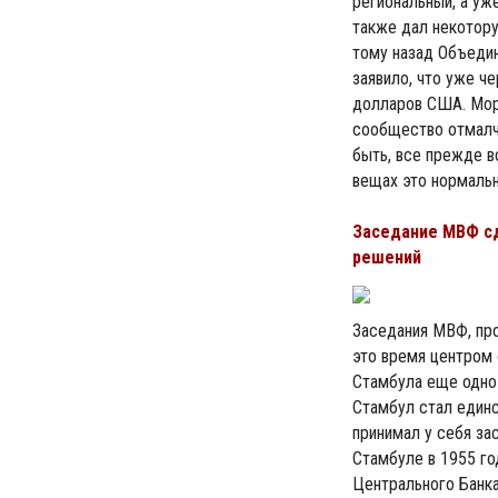
региональный, а у
также дал некотор
тому назад Объедин
заявило, что уже ч
долларов США. Мор
сообщество отмалчи
быть, все прежде вс
вещах это нормальн
Заседание МВФ с
решений
Заседания МВФ, про
это время центром 
Стамбула еще одно 
Стамбул стал един
принимал у себя з
Стамбуле в 1955 го
Центрального Банк