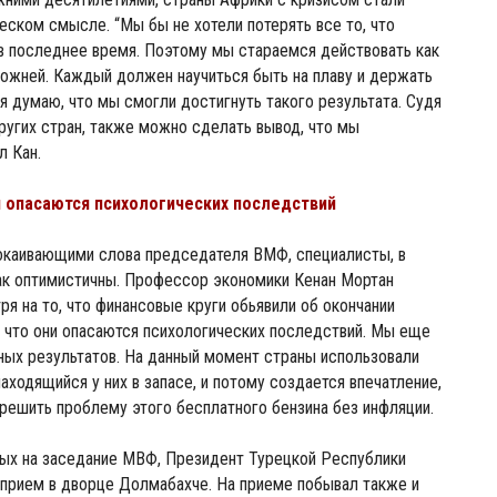
еском смысле. “Мы бы не хотели потерять все то, что
в последнее время. Поэтому мы стараемся действовать как
ожней. Каждый должен научиться быть на плаву и держать
 я думаю, что мы смогли достигнуть такого результата. Судя
ругих стран, также можно сделать вывод, что мы
л Кан.
 опасаются психологических последствий
покаивающими слова председателя ВМФ, специалисты, в
ак оптимистичны. Профессор экономики Кенан Мортан
ря на то, что финансовые круги обьявили об окончании
т, что они опасаются психологических последствий. Мы еще
ных результатов. На данный момент страны использовали
аходящийся у них в запасе, и потому создается впечатление,
решить проблему этого бесплатного бензина без инфляции.
ных на заседание МВФ, Президент Турецкой Республики
прием в дворце Долмабахче. На приеме побывал также и