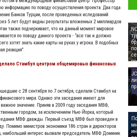
же потом в международный финансовый центр. Профессор
ую информацию по поводу осуществления проекта. Два года
ение Банков Турции, после проведенных иследований
ерез 5 лет будут видны результаты вложенных 2 миллиардов
NC
тан также подчеркивает, что на данный момент мировое
ту
вается по поводу данного проекта - “все так и должно
бр
его хотят знать какие карты на руках у игрока. В подобных
п
ая реакция”.
се
по
делало Стамбул центром общемировых финансовых
Це
JC
Аз
ли
пр
шедшие с 28 сентября по 7 октября, сделали Стамбул на
финансового мира. Однако эти заседания имеют для
важное значение. Приняв в 2009 году заседания МВФ,
ственным городом, за исключением Нью-Йорка, который
П
аседания МВФ дважды. Первый съезд МВФ был проведен в
мн
ду. Помимо министров экономики 186 стран и директоров
ин
а, наибольший интерес вызвали председатель МВФ Доминик