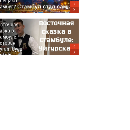
осещают
амбул?
сточная
10 самых
азка в
восхитительных
амбуле:
блюд
сторан
турецкой
yram Uygur
кухни
tfağı