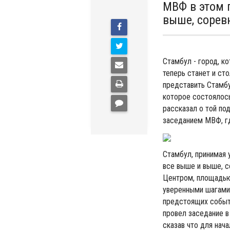
МВФ в этом 
выше, сорев
Стамбул - город, к
теперь станет и ст
представить Стамбу
которое состоялось
рассказал о той по
заседанием МВФ, гд
Стамбул, принимая 
все выше и выше, с
Центром, площадью
уверенными шагами 
предстоящих событ
провел заседание в
сказав что для нач