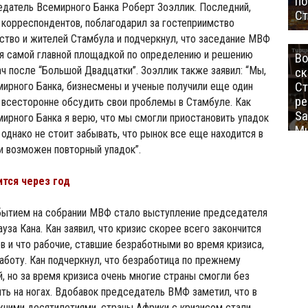
п
едатель Всемирного Банка Роберт Зоэллик. Последний,
Ст
 корреспондентов, поблагодарил за гостеприимство
ство и жителей Стамбула и подчеркнул, что заседание МВФ
ся самой главной площадкой по определению и решению
Во
ч после “Большой Двадцатки”. Зоэллик также заявил: “Мы,
ск
Ст
ирного Банка, бизнесмены и ученые получили еще один
ре
 всесторонне обсудить свои проблемы в Стамбуле. Как
Sa
ирного Банка я верю, что мы смогли приостановить упадок
Mu
 однако не стоит забывать, что рынок все еще находится в
и возможен повторный упадок”.
ится через год
ытием на собрании МВФ стало выступление председателя
за Кана. Кан заявил, что кризис скорее всего закончится
в и что рабочие, ставшие безработными во время кризиса,
работу. Кан подчеркнул, что безработица по прежнему
, но за время кризиса очень многие страны смогли без
ть на ногах. Вдобавок председатель ВМФ заметил, что в
жними десятилетиями, страны Африки с кризисом стали