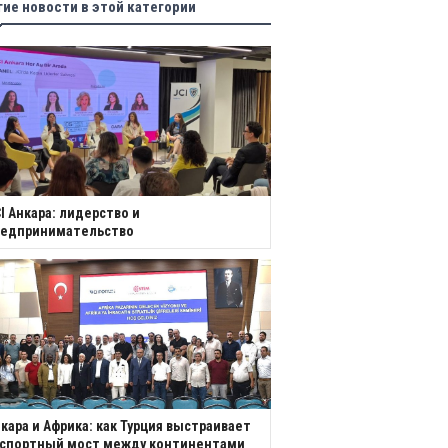
гие новости в этой категории
I Анкара: лидерство и
редпринимательство
кара и Африка: как Турция выстраивает
кспортный мост между континентами