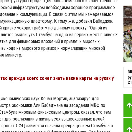
нфраструктуры города. Для своевременного и качественного
ической инфраструктуры необходимы хорошее программное
дование и коммуникации. В связи с этим мы намереваемся
муникационную плафторму. К тому же, добавил Бабаджан,
 кризис ускорил работу по данному проекту. “Одной из
ляется выдвинуть Стамбул на одно из первых мест в списке
атив для финансовых вложений и привлечь мировых
 выхода из мирового кризиса и нормализации мировой
ил министр.
BR
р
во прежде всего хочет знать какие карты на руках у
С
экономических наук Кенан Мортан, анализируя для
нистра экономики Али Бабаджана на заседании МВФ по
Стамбула мировым финансовым центром, сказал, что тем
т для реализации в жизнь всех вышесказанных целей.
о проект СФЦ займется сначала превращением Стамбула в