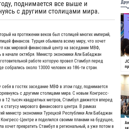
Дру
году, поднимается все выше и
нуясь с другими столицами мира.
оторый на протяжении веков был столицей многих империй,
олицей финансов. Турция обьявила всему миру, что хочет
л как мировой финансовый центр на заседании МВФ,
 в начале октября. Министр экономики Али Бабаджан
дготовительной работе которую провел Стамбул перед
JC
п
е собрались около 13000 человек из 186-ти стран.
у себя в гостях заседание МВФ в этом году, поднимается
оревнуясь с другими столицами мира. С новым Конгресс-
 в 12 тысяч квадратных метров, Стамбул движется вперед
к статусу мирового финансового центра. В рамках
ий министр экономики Турецкой Республики Али Бабаджан
 Конгресс-Центре и поделился своими планами на будущее,
Ан
ала хочет превратить Стамбул в региональный, а уже потом в
э