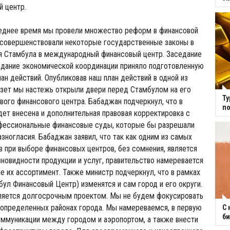
й центр.
леднее время мы провели множество реформ в финансовой
усовершенствовали некоторые государственные законы в
я Стамбула в международный финансовый центр. Заседание
едание экономической координации приняло подготовленную
лан действий. Опубликовав наш план действий в одной из
азет мы настежь открыли двери перед Стамбулом на его
Ту
ового финансового центра. Бабаджан подчеркнул, что в
по
ет внесена и дополнительная правовая корректировка с
фессиональные финансовые суды, которые бы разрешали
зногласия. Бабаджан заявил, что так как одним из самых
 при выборе финансовых центров, без сомнения, является
новидности продукции и услуг, правительство намеревается
е их ассортимент. Также министр подчеркнул, что в рамках
ул Финансовый Центр) изменятся и сам город и его округи.
ляется долгосрочным проектом. Мы не будем фокусировать
 определенных районах города. Мы намереваемся, в первую
С 
би
оммуникации между городом и аэропортом, а также внести