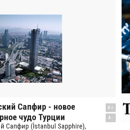
кий Сапфир - новое
A+
рное чудо Турции
A-
 Сапфир (İstanbul Sapphire),