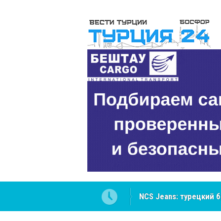
NCS Jeans: турецкий 
Cottonhill покоряет 