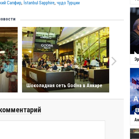
,
,
кий Сапфир
İstanbul Sapphire
чудо Турции
новости
Эр
Шоколадная сеть Godiva в Анкарe
комментарий
Ан