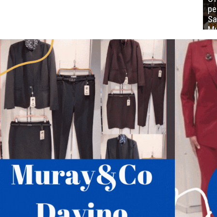
ре
Sa
Mu