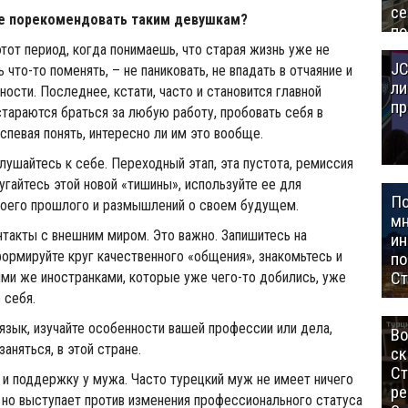
се
те порекомендовать таким девушкам?
по
Це
этот период, когда понимаешь, что старая жизнь уже не
JC
Аз
 что-то поменять, – не паниковать, не впадать в отчаяние и
ли
ности. Последнее, кстати, часто и становится главной
пр
тараются браться за любую работу, пробовать себя в
спевая понять, интересно ли им это вообще.
лушайтесь к себе. Переходный этап, эта пустота, ремиссия
угайтесь этой новой «тишины», используйте ее для
П
оего прошлого и размышлений о своем будущем.
мн
такты с внешним миром. Это важно. Запишитесь на
ин
ормируйте круг качественного «общения», знакомьтесь и
п
Ст
ими же иностранками, которые уже чего-то добились, уже
 себя.
язык, изучайте особенности вашей профессии или дела,
Во
аняться, в этой стране.
ск
Ст
и поддержку у мужа. Часто турецкий муж не имеет ничего
ре
 но выступает против изменения профессионального статуса