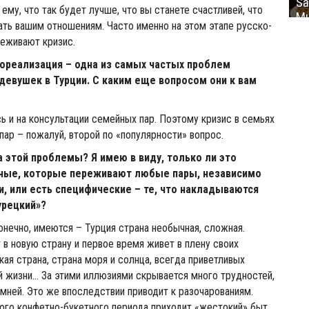
Sa
ему, что так будет лучше, что вы станете счастливей, что
Mu
ать вашим отношениям. Часто именно на этом этапе русско-
еживают кризис.
мореализация – одна из самых частых проблем
девушек в Турции. С каким еще вопросом они к вам
ь и на консультации семейных пар. Поэтому кризис в семьях
пар – пожалуй, второй по «популярности» вопрос.
а этой проблемы? Я имею в виду, только ли это
ные, которые переживают любые пары, независимо
и, или есть специфические – те, что накладываются
урецкий»?
онечно, имеются – Турция страна необычная, сложная.
в новую страну и первое время живет в плену своих
кая страна, страна моря и солнца, всегда приветливых
й жизни… За этими иллюзиями скрывается много трудностей,
мней. Это же впоследствии приводит к разочарованиям.
го конфетно-букетного периода приходит «жестокий» быт.