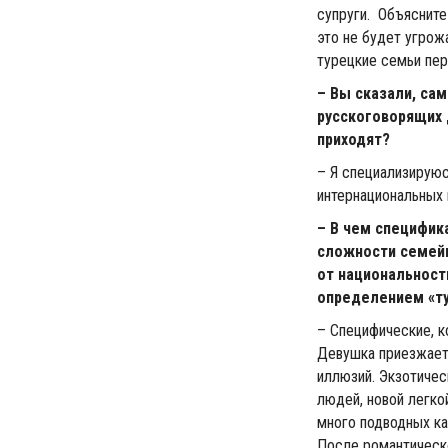
супруги. Объясните 
это не будет угрож
турецкие семьи пер
– Вы сказали, са
русскоговорящих 
приходят?
– Я специализируюс
интернациональных 
– В чем специфик
сложности семей
от национальност
определением «т
– Специфические, к
Девушка приезжает 
иллюзий. Экзотичес
людей, новой легко
много подводных ка
После романтическо