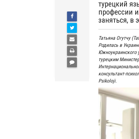
турецкий яз
профессии и
заняться, в 
Татьяна Огутчу (Ta
Родилась в Украин
Южноукраинского у
турецким Министер
Интернационального
консультант-психол
Psikoloji.