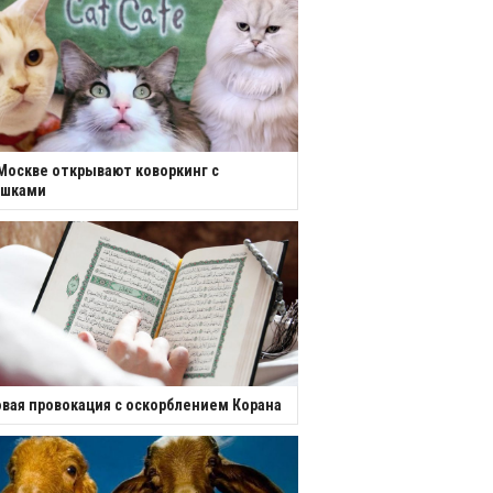
Москве открывают коворкинг с
ошками
вая провокация с оскорблением Корана