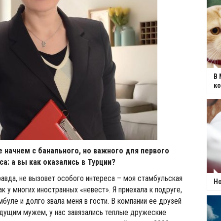
В 
к
е начнем с банального, но важного для первого
а: а вы как оказались в Турции?
правда, не вызовет особого интереса – моя стамбульская
Но
ак у многих иностранных «невест». Я приехала к подруге,
мбуле и долго звала меня в гости. В компании ее друзей
удущим мужем, у нас завязались теплые дружеские