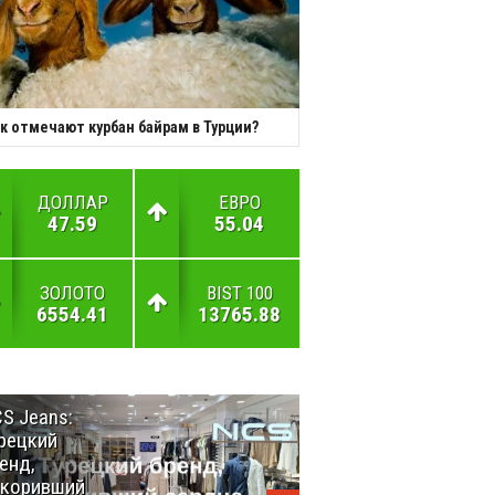
к отмечают курбан байрам в Турции?
ДОЛЛАР
ЕВРО
47.59
55.04
ЗОЛОТО
BIST 100
6554.41
13765.88
S Jeans:
Великий
рецкий
Шёлковый
енд,
путь
окоривший
объединяет