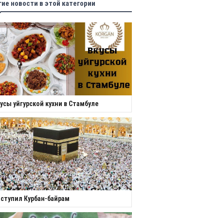
гие новости в этой категории
усы уйгурской кухни в Стамбуле
ступил Курбан-байрам