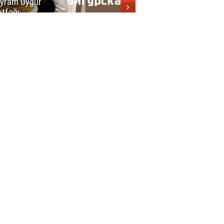
yram Uygur
кухни
tfağı