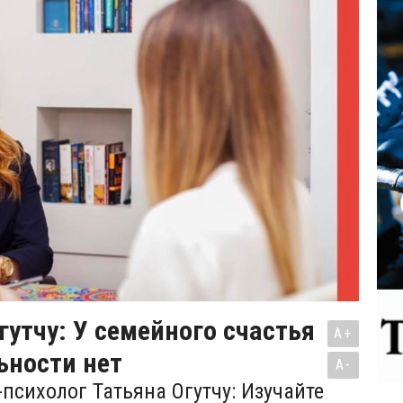
гутчу: У семейного счастья
A+
ьности нет
A-
психолог Татьяна Огутчу: Изучайте