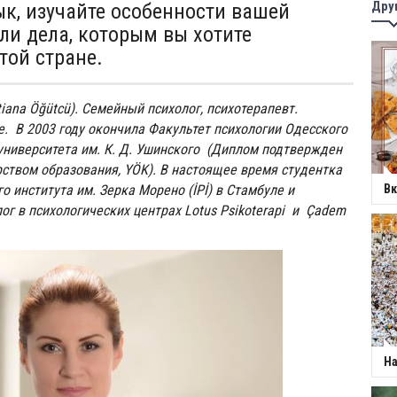
Дру
ык, изучайте особенности вашей
ли дела, которым вы хотите
этой стране.
tiana Öğütcü). Семейный психолог, психотерапевт.
е. В 2003 году окончила Факультет психологии Одесского
ниверситета им. К. Д. Ушинского (Диплом подтвержден
ством образования, YÖK). В настоящее время студентка
 института им. Зерка Морено (İPİ) в Стамбуле и
Вк
ог в психологических центрах Lotus Psikoterapi и Çadem
На