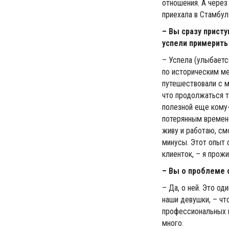
отношения. А через
приехала в Стамбул
– Вы сразу прист
успели примерить
– Успела (улыбаетс
по историческим ме
путешествовали с му
что продолжаться т
полезной еще кому-
потерянным времене
живу и работаю, см
минусы. Этот опыт 
клиенток, – я прожи
– Вы о проблеме 
– Да, о ней. Это о
наши девушки, – чт
профессиональных н
много.