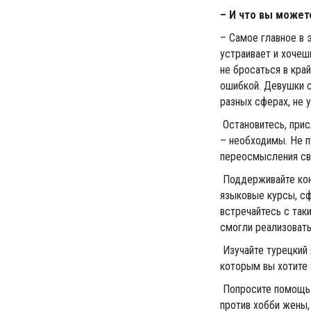
– И что вы може
– Самое главное в 
устраивает и хочешь
не бросаться в край
ошибкой. Девушки с
разных сферах, не у
Остановитесь, прис
– необходимы. Не п
переосмысления св
Поддерживайте кон
языковые курсы, сф
встречайтесь с так
смогли реализовать
Изучайте турецкий 
которым вы хотите з
Попросите помощь 
против хобби жены,