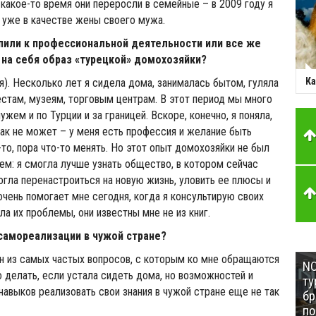
 какое-то время они переросли в семейные – в 2009 году я
 уже в качестве жены своего мужа.
упили к профессиональной деятельности или все же
 на себя образ «турецкой» домохозяйки?
Ка
я). Несколько лет я сидела дома, занималась бытом, гуляла
стам, музеям, торговым центрам. В этот период мы много
жем и по Турции и за границей. Вскоре, конечно, я поняла,
ак не может – у меня есть профессия и желание быть
то, пора что-то менять. Но этот опыт домохозяйки не был
м: я смогла лучше узнать общество, в котором сейчас
огла перенастроиться на новую жизнь, уловить ее плюсы и
очень помогает мне сегодня, когда я консультирую своих
ла их проблемы, они известны мне не из книг.
самореализации в чужой стране?
дин из самых частых вопросов, с которым ко мне обращаются
NC
о делать, если устала сидеть дома, но возможностей и
ту
авыков реализовать свои знания в чужой стране еще не так
бр
п