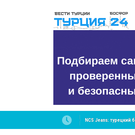
ателей Центральной Азии
Cottonhill покоряет 