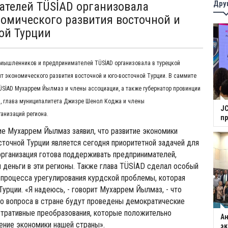
Дру
телей TÜSİAD организовала
омического развития восточной и
ой Турции
омышленников и предпринимателей TÜSİAD организовала в турецкой
 экономического развития восточной и юго-восточной Турции. В саммите
ÜSİAD Мухаррем Йылмаз и члены ассоциации, а также губернатор провинции
, глава муниципалитета Джизре Шенол Коджа и члены
JC
анизаций региона.
п
е Мухаррем Йылмаз заявил, что развитие экономики
сточной Турции является сегодня приоритетной задачей для
организация готова поддерживать предпринимателей,
деньги в эти регионы. Также глава TÜSİAD сделал особый
 процесса урегулирования курдской проблемы, которая
Турции. «Я надеюсь, - говорит Мухаррем Йылмаз, - что
о вопроса в стране будут проведены демократические
тративные преобразования, которые положительно
Ан
ение экономики нашей страны».
э