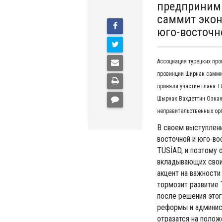
предпринима
саммит экон
юго-восточн
Ассоциация турецких пр
провинции Ширнак саммит
приняли участие глава T
Шырнак Вахдеттин Озкан
неправительственных орг
В своем выступлени
восточной и юго-во
TÜSİAD, и поэтому 
вкладывающих свои 
акцент на важности
тормозит развитие 
после решения этог
реформы и админис
отразатся на полож