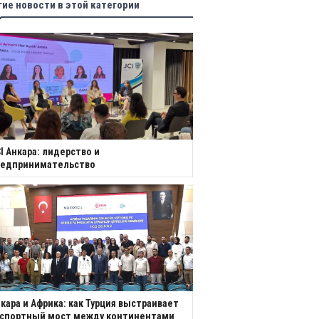
гие новости в этой категории
I Анкара: лидерство и
редпринимательство
кара и Африка: как Турция выстраивает
кспортный мост между континентами