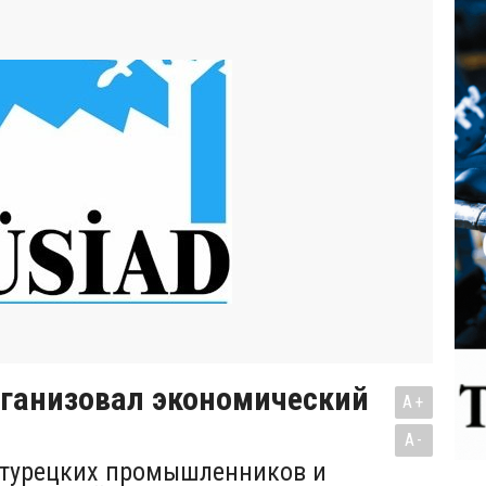
рганизовал экономический
A+
A-
 турецких промышленников и