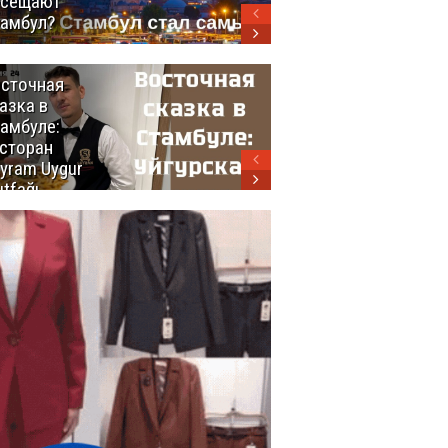
осещают
амбул?
сточная
10 самых
азка в
восхитительных
амбуле:
блюд
сторан
турецкой
yram Uygur
кухни
tfağı