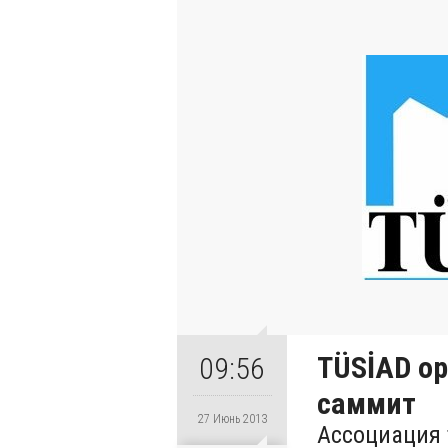
TÜSİAD о
09:56
саммит
27 Июнь 2013
Ассоциация