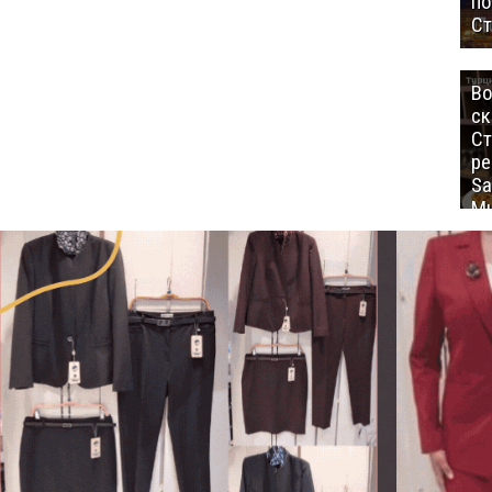
п
Ст
Во
ск
Ст
ре
Sa
Mu