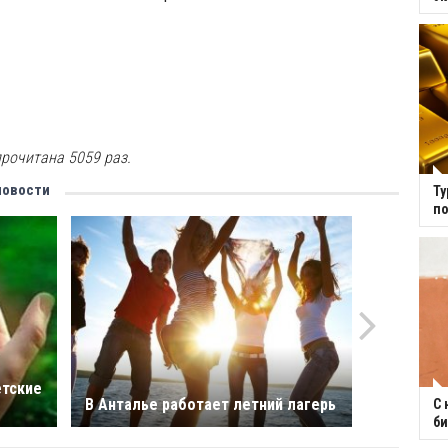
рочитана 5059 раз.
новости
Ту
по
етские
В Анталье работает летний лагерь
С 
би