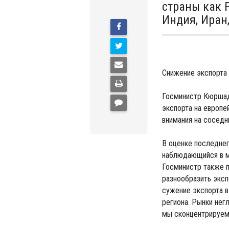
страны как Р
Индия, Иран
Снижение экспорта
Госминистр Кюршад
экспорта на европе
внимания на соседни
В оценке последнег
наблюдающийся в ми
Госминистр также п
разнообразить экс
сужение экспорта в
региона. Рынки нег
мы сконцентрируемс