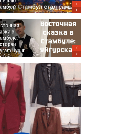
осещают
амбул?
сточная
10 самых
азка в
восхитительных
амбуле:
блюд
сторан
турецкой
yram Uygur
кухни
tfağı