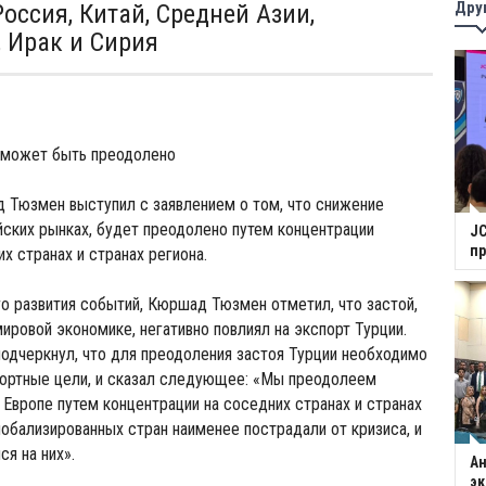
Дру
оссия, Китай, Средней Азии,
, Ирак и Сирия
 может быть преодолено
 Тюзмен выступил с заявлением о том, что снижение
йских рынках, будет преодолено путем концентрации
JC
п
х странах и странах региона.
о развития событий, Кюршад Тюзмен отметил, что застой,
ровой экономике, негативно повлиял на экспорт Турции.
одчеркнул, что для преодоления застоя Турции необходимо
портные цели, и сказал следующее: «Мы преодолеем
 Европе путем концентрации на соседних странах и странах
лобализированных стран наименее пострадали от кризиса, и
я на них».
Ан
э