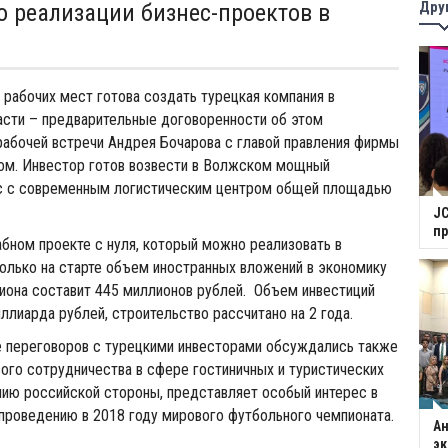
Дру
о реализации бизнес-проектов в
рабочих мест готова создать турецкая компания в
асти – предварительные договоренности об этом
рабочей встречи Андрея Бочарова с главой правления фирмы
м. Инвестор готов возвести в Волжском мощный
с с современным логистическим центром общей площадью
JC
п
бном проекте с нуля, который можно реализовать в
Только на старте объем иностранных вложений в экономику
иона составит 445 миллионов рублей. Объем инвестиций
иллиарда рублей, строительство рассчитано на 2 года.
е переговоров с турецкими инвесторами обсуждались также
го сотрудничества в сфере гостиничных и туристических
ению российской стороны, представляет особый интерес в
 проведению в 2018 году мирового футбольного чемпионата.
Ан
э