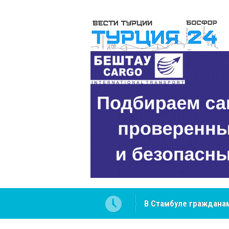
В Стамбуле гражданам
вопросах
NCS Jeans: турецкий 