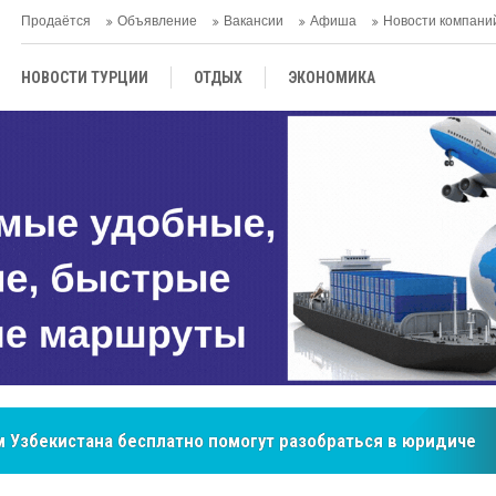
Продаётся
Объявление
Вакансии
Афиша
Новости компани
НОВОСТИ ТУРЦИИ
ОТДЫХ
ЭКОНОМИКА
ТУРЕЦКАЯ КУХНЯ
КУЛЬТУРА
ОБЩЕСТВО
ЦЕНТРАЛЬНАЯ АЗИЯ
МНЕНИE
АНТАЛЬЯ
 Узбекистана бесплатно помогут разобраться в юридическ
бренд, покоривший сердца покупателей Центральной Азии