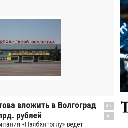
това вложить в Волгоград
A+
лрд. рублей
A-
мпания «Налбантоглу» ведет