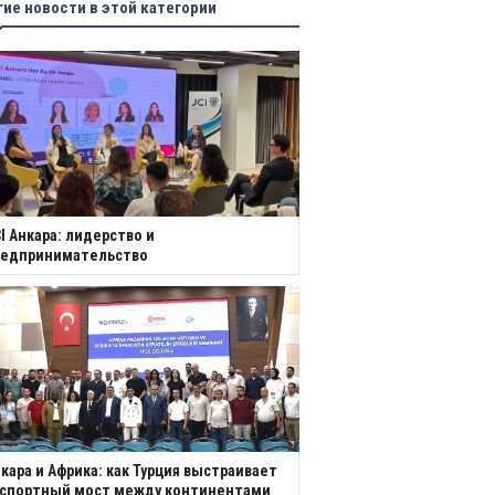
гие новости в этой категории
I Анкара: лидерство и
редпринимательство
кара и Африка: как Турция выстраивает
кспортный мост между континентами