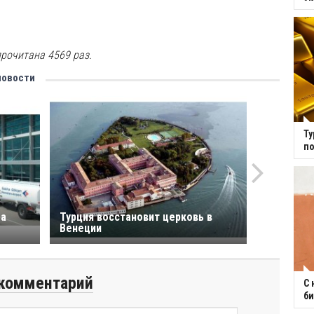
рочитана 4569 раз.
новости
Ту
по
ла
Турция восстановит церковь в
Венеции
комментарий
С 
би