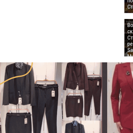
п
Ст
Во
ск
Ст
ре
Sa
Mu