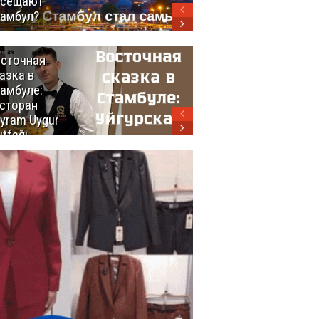
осещают
амбул?
сточная
10 самых
азка в
восхитительных
амбуле:
блюд
сторан
турецкой
yram Uygur
кухни
tfağı