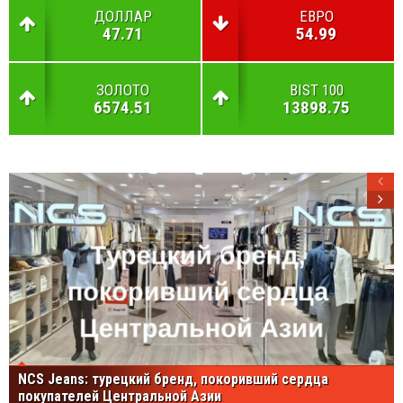
ДОЛЛАР
ЕВРО
47.71
54.99
ЗОЛОТО
BIST 100
6574.51
13898.75
NCS Jeans: турецкий бренд, покоривший сердца
покупателей Центральной Азии