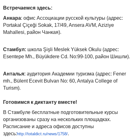
Встречаемся здесь:
Анкара
: офис Ассоциации русской культуры (адрес:
Portakal Çiçeği Sokak, 17/49, Ansera AVM, Aziziye
Mahallesi, район Чанкая).
Стамбул:
школа Şişli Meslek Yüksek Okulu (адрес:
Esentepe Mh., Büyükdere Cd. No:99-100, район Шишли).
Анталья:
аудитория Академии туризма (адрес: Fener
mh., Bülent Ecevit Bulvarı No: 60, Antalya College of
Turism).
Готовимся к диктанту вместе!
В Стамбуле бесплатные подготовительные курсы
организованы сразу на нескольких площадках.
Расписание и адреса офисов доступны
здесь:
.
http://totaldict.ru/news/1758/