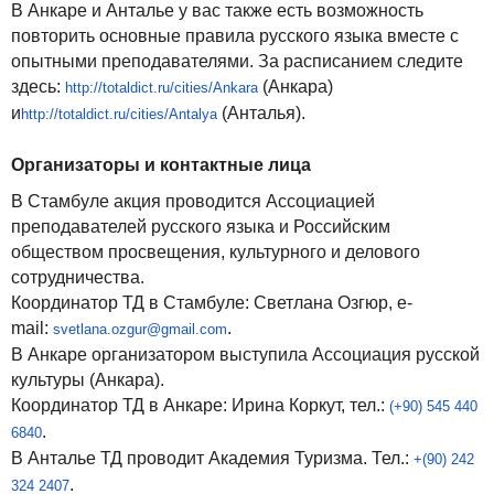
В Анкаре и Анталье у вас также есть возможность
повторить основные правила русского языка вместе с
опытными преподавателями. За расписанием следите
здесь:
(Анкара)
http://totaldict.ru/cities/
Ankara
и
(Анталья).
http://totaldict.ru/cities/
Antalya
Организаторы и контактные лица
В Стамбуле акция проводится Ассоциацией
преподавателей русского языка и Российским
обществом просвещения, культурного и делового
сотрудничества.
Координатор ТД в Стамбуле: Светлана Озгюр, e-
mail:
.
svetlana.ozgur@gmail.
com
В Анкаре организатором выступила Ассоциация русской
культуры (Анкара).
Координатор ТД в Анкаре: Ирина Коркут, тел.:
(+90) 545 440
.
6840
В Анталье ТД проводит Академия Туризма. Тел.:
+(90) 242
.
324 2407