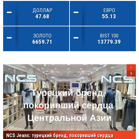
ДОЛЛАР
ЕВРО
47.68
55.13
ЗОЛОТО
BIST 100
6659.71
13779.39
NCS Jeans: турецкий бренд, покоривший сердца