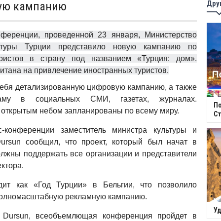
Дру
кую кампанию
ренции, проведенной 23 января, Министерство
ьтуры Турции представило новую кампанию по
ристов в страну под названием «Турция: дом».
итана на привлечение иностранных туристов.
себя детализированную цифровую кампанию, а также
аму в социальных СМИ, газетах, журналах.
П
 открытым небом запланированы по всему миру.
Ст
-конференции заместитель министра культуры и
ursun сообщил, что проект, который был начат в
олжны поддержать все организации и представители
ектора.
дит как «Год Турции» в Бельгии, что позволило
полномасштабную рекламную кампанию.
Уд
 Dursun, всеобъемлющая конференция пройдет в