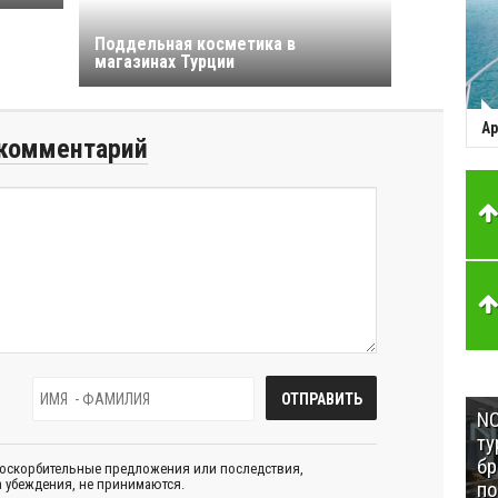
Поддельная косметика в
магазинах Турции
Ар
комментарий
NC
ту
бр
 оскорбительные предложения или последствия,
 убеждения, не принимаются.
п