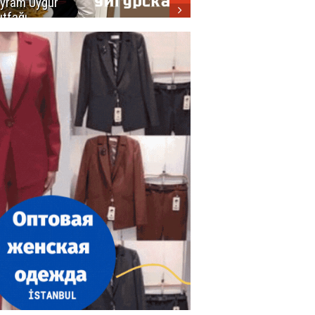
yram Uygur
кухни
tfağı