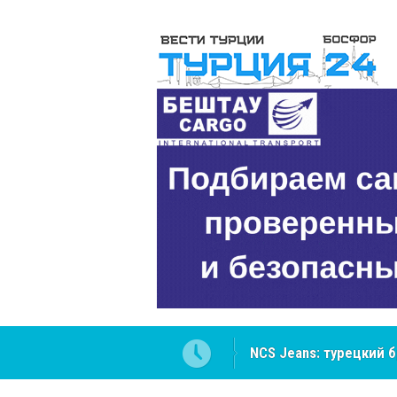
NCS Jeans: турецкий 
Cottonhill покоряет 