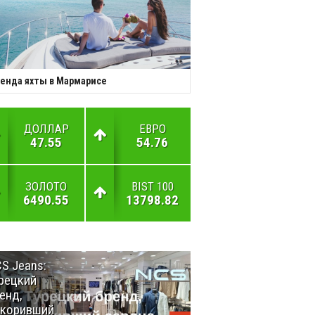
енда яхты в Мармарисе
ДОЛЛАР
ЕВРО
47.55
54.76
ЗОЛОТО
BIST 100
6490.55
13798.82
S Jeans:
Великий
рецкий
Шёлковый
енд,
путь
окоривший
объединяет