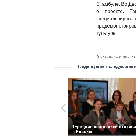
Стамбуле. Во Дв
о проекте. Т
специализиро
продемонстриро
культуры.
Эта новость была п
Предыдущие и следующие 
Турецкие школьники отправ
в Россию