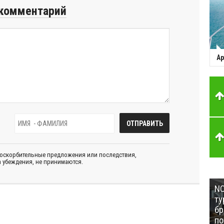
комментарий
Ар
 оскорбительные предложения или последствия,
 убеждения, не принимаются.
NC
ту
бр
п