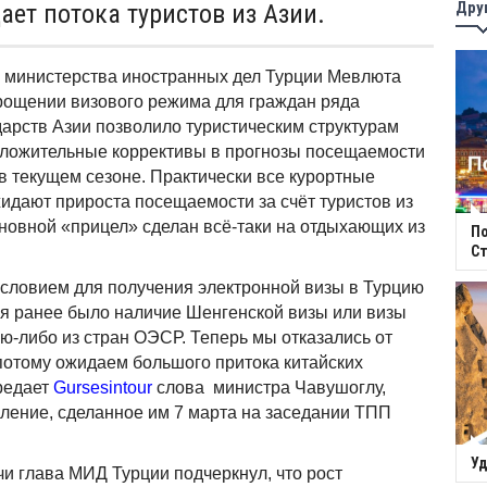
Дру
ает потока туристов из Азии.
 министерства иностранных дел Турции Мевлюта
рощении визового режима для граждан ряда
арств Азии позволило туристическим структурам
оложительные коррективы в прогнозы посещаемости
в текущем сезоне. Практически все курортные
идают прироста посещаемости за счёт туристов из
сновной «прицел» сделан всё-таки на отдыхающих из
П
Ст
словием для получения электронной визы в Турцию
ая ранее было наличие Шенгенской визы или визы
ую-либо из стран ОЭСР. Теперь мы отказались от
 потому ожидаем большого притока китайских
редает
Gursesintour
слова министра Чавушоглу,
ление, сделанное им 7 марта на заседании ТПП
Уд
чи глава МИД Турции подчеркнул, что рост