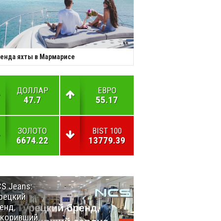
енда яхты в Мармарисе
ДОЛЛАР
ЕВРО
47.7
55.17
ЗОЛОТО
BIST 100
6674.22
13779.39
S Jeans:
Великий
рецкий
Шёлковый
енд,
путь
окоривший
объединяет