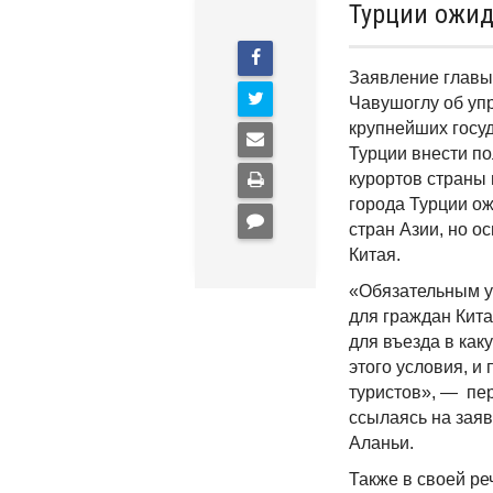
Турции ожид
Заявление главы
Чавушоглу об уп
крупнейших госуд
Турции внести п
курортов страны 
города Турции ож
стран Азии, но о
Китая.
«Обязательным у
для граждан Кит
для въезда в как
этого условия, и
туристов», — пе
ссылаясь на заяв
Аланьи.
Также в своей ре