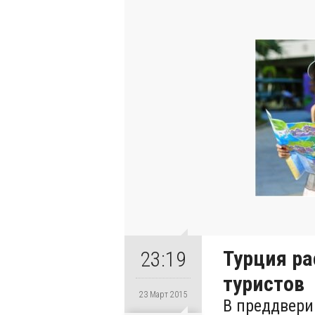
Турция ра
23:19
туристов
23 Март 2015
В преддвери