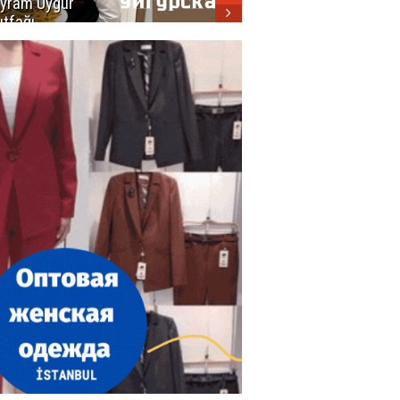
yram Uygur
кухни
tfağı