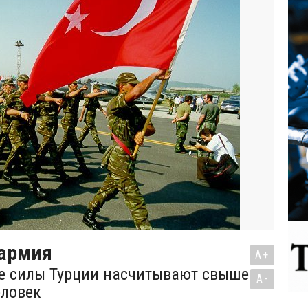
 армия
A+
е силы Турции насчитывают свыше
A-
еловек