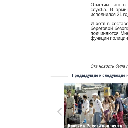
Отметим, что в
служба. В арми
исполнился 21 го
И хотя в состав
береговой безоп
подчиняются Мин
функции полиции
Эта новость была п
Предыдущие и следующие 
Кризис в России повлиял на 