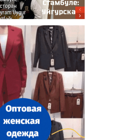
сторан
турецкой
yram Uygur
кухни
tfağı