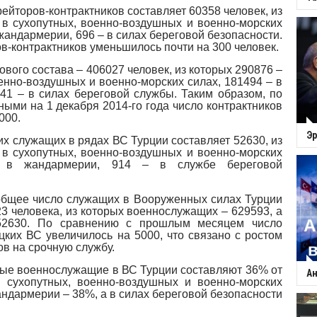
йторов-контрактников составляет 60358 человек, из
 в сухопутных, военно-воздушных и военно-морских
 жандармерии, 696 – в силах береговой безопасности.
в-контрактников уменьшилось почти на 300 человек.
вого состава – 406027 человек, из которых 290876 –
енно-воздушных и военно-морских силах, 181494 – в
41 – в силах береговой службы. Таким образом, по
ыми на 1 декабря 2014-го года число контрактников
000.
Эр
х служащих в рядах ВС Турции составляет 52630, из
 в сухопутных, военно-воздушных и военно-морских
 в жандармерии, 914 – в службе береговой
общее число служащих в Вооруженных силах Турции
3 человека, из которых военнослужащих – 629593, а
52630. По сравнению с прошлым месяцем число
цких ВС увеличилось на 5000, что связано с ростом
в на срочную службу.
е военнослужащие в ВС Турции составляют 36% от
Ан
 сухопутных, военно-воздушных и военно-морских
андармерии – 38%, а в силах береговой безопасности