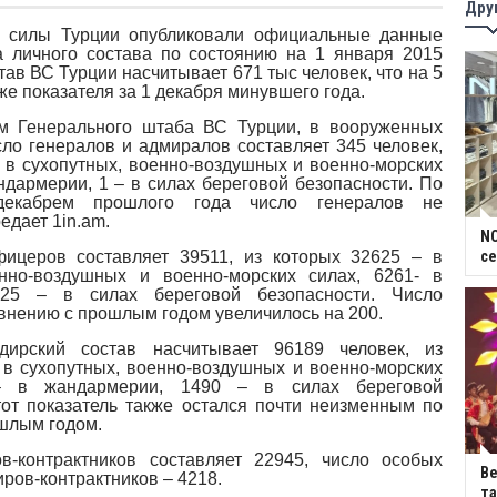
Дру
илы Турции опубликовали официальные данные
а личного состава по состоянию на 1 января 2015
тав ВС Турции насчитывает 671 тыс человек, что на 5
же показателя за 1 декабря минувшего года.
м Генерального штаба ВС Турции, в вооруженных
сло генералов и адмиралов составляет 345 человек,
– в сухопутных, военно-воздушных и военно-морских
ндармерии, 1 – в силах береговой безопасности. По
екабрем прошлого года число генералов не
едает 1in.am.
NC
ицеров составляет 39511, из которых 32625 – в
се
енно-воздушных и военно-морских силах, 6261- в
625 – в силах береговой безопасности. Число
внению с прошлым годом увеличилось на 200.
ирский состав насчитывает 96189 человек, из
 в сухопутных, военно-воздушных и военно-морских
– в жандармерии, 1490 – в силах береговой
тот показатель также остался почти неизменным по
шлым годом.
в-контрактников составляет 22945, число особых
В
ров-контрактников – 4218.
та