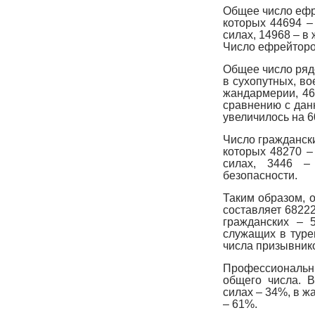
Общее число ефре
которых 44694 –
силах, 14968 – в
Число ефрейторо
Общее число рядо
в сухопутных, во
жандармерии, 46
сравнению с данн
увеличилось на 6
Число граждански
которых 48270 –
силах, 3446 –
безопасности.
Таким образом, 
составляет 68222
гражданских – 
служащих в туре
числа призывнико
Профессиональны
общего числа. В
силах – 34%, в ж
– 61%.