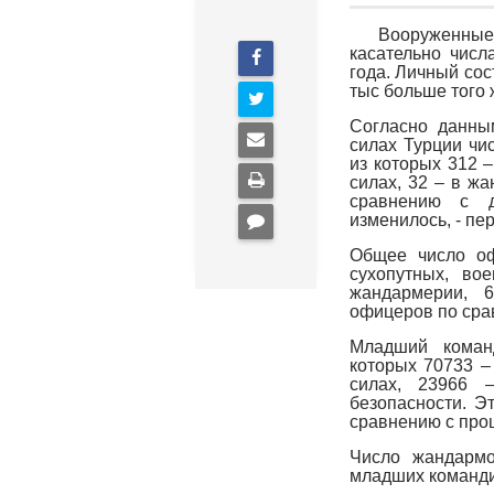
Вооруженные с
касательно числ
года. Личный сос
тыс больше того 
Согласно данны
силах Турции чи
из которых 312 
силах, 32 – в жа
сравнению с д
изменилось, - пер
Общее число оф
сухопутных, во
жандармерии, 
офицеров по сра
Младший команд
которых 70733 –
силах, 23966 
безопасности. Э
сравнению с про
Число жандармо
младших команди