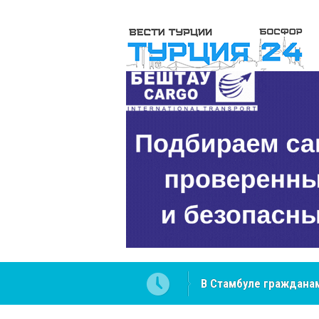
 разобраться в юридических
NCS Jeans: турецкий 