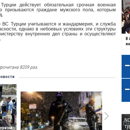
 Турции действует обязательная срочная военная
ю призываются граждане мужского пола, которым
д.
е ВС Турции учитываются и жандармерия, и служба
асности, однако в небоевых условиях эти структуры
истерству внутренних дел страны и осуществляют
.
В 
ин
рочитана 8209 раз.
новости
NC
ту
туризм