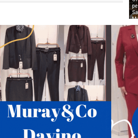
ре
Sa
Mu