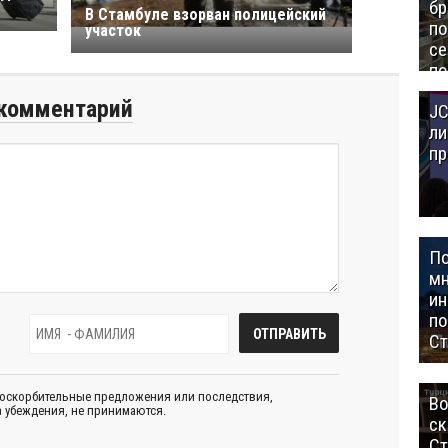
бр
В Стамбуле взорван полицейский
п
участок
се
по
Це
комментарий
JC
Аз
ли
пр
П
мн
ин
п
Ст
 оскорбительные предложения или последствия,
Во
 убеждения, не принимаются.
ск
Ст