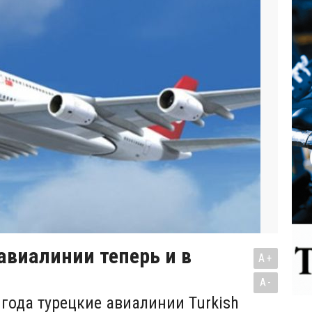
авиалинии теперь и в
A+
A-
 года турецкие авиалинии Turkish