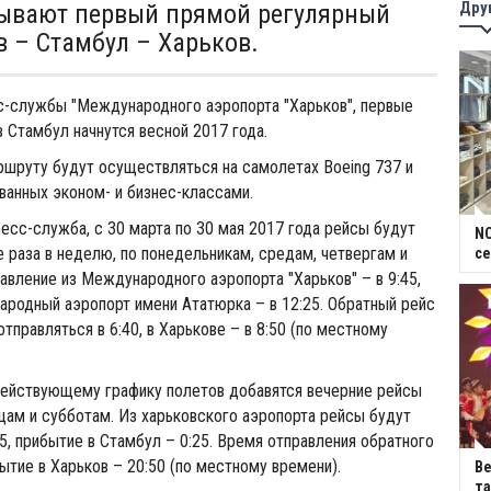
Дру
крывают первый прямой регулярный
в – Стамбул – Харьков.
лужбы "Международного аэропорта ​"Харьков", первые
в Стамбул начнутся весной 2017 года.
уту будут осуществляться на самолетах Boеing 737 и
ованных эконом- и бизнес-классами.
с-служба, с 30 марта по 30 мая 2017 года рейсы будут
NC
 раза в неделю, по понедельникам, средам, четвергам и
се
авление из Международного аэропорта "Харьков" – в 9:45,
родный аэропорт имени Ататюрка – в 12:25. Обратный рейс
тправляться в 6:40, в Харькове – в 8:50 (по местному
йствующему графику полетов добавятся вечерние рейсы
ицам и субботам. Из харьковского аэропорта рейсы будут
45, прибытие в Стамбул – 0:25. Время отправления обратного
бытие в Харьков – 20:50 (по местному времени).
В
та