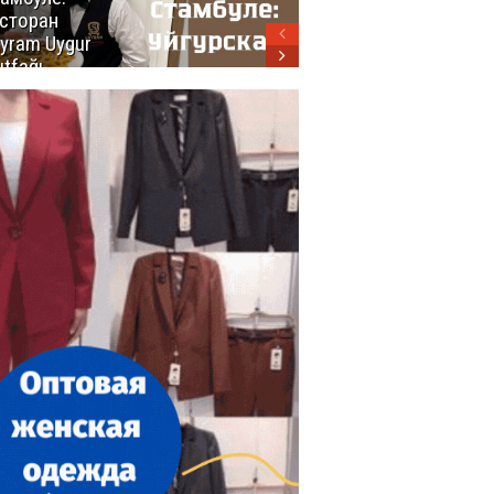
сторан
турецкой
yram Uygur
кухни
tfağı