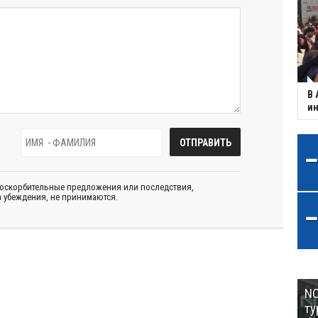
В 
ин
 оскорбительные предложения или последствия,
 убеждения, не принимаются.
NC
ту