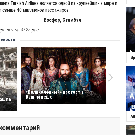
ия Turkish Airlines является одной из крупнейших в мире и
т свыше 40 миллионов пассажиров.
ор, Стамбул
рочитана 4528 раз.
новости
Эр
«Великолепный» протест в
Бангладеше
рошла
Ан
комментарий