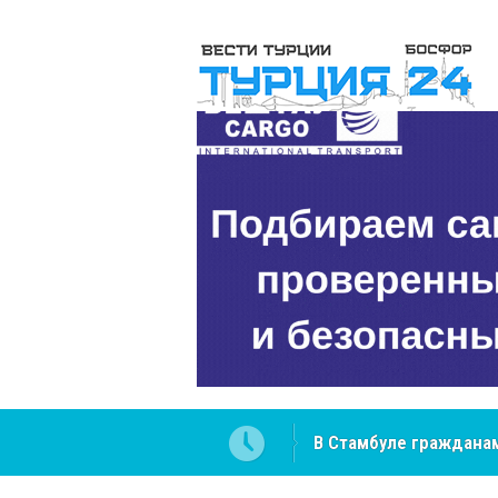
 разобраться в юридических
NCS Jeans: турецкий 