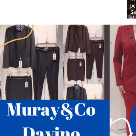
ре
Sa
Mu