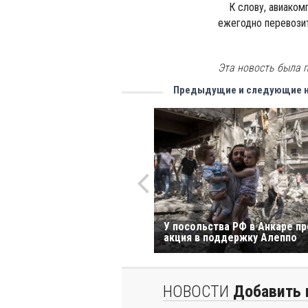
К слову, авиакомпан
ежегодно перевози
Босф
Эта новость была п
Предыдущие и следующие 
У посольства РФ в Анкаре п
акция в поддержку Алеппо
НОВОСТИ
Добавить 