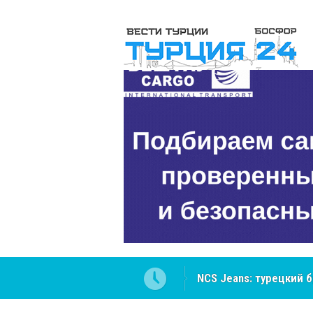
NCS Jeans: турецкий 
Cottonhill покоряет 