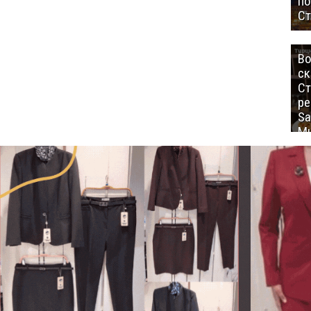
п
Ст
Во
ск
Ст
ре
Sa
Mu