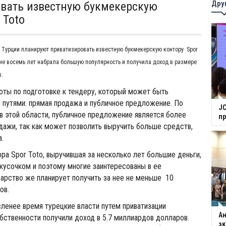
Дру
вать известную букмекерскую
 Toto
и Турции планируют приватизировать известную букмекерскую контору Spor
ние восемь лет набрала большую популярность и получила доход в размере
в.
оты по подготовке к тендеру, который может быть
путями: прямая продажа и публичное предложение. По
JC
в этой области, публичное предложение является более
п
ажи, так как может позволить выручить больше средств,
а.
ра Spor Toto, выручившая за несколько лет большие деньги,
усочком и поэтому многие заинтересованы в ее
дарство же планирует получить за нее не меньше 10
ов.
сленее время турецкие власти путем приватизации
Ан
ственности получили доход в 5.7 миллиардов долларов.
э