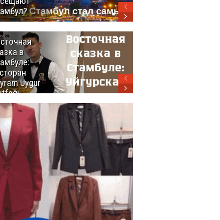
осещают
амбул?
сточная
10 самых
азка в
восхитительных
амбуле:
блюд
сторан
турецкой
yram Uygur
кухни
tfağı