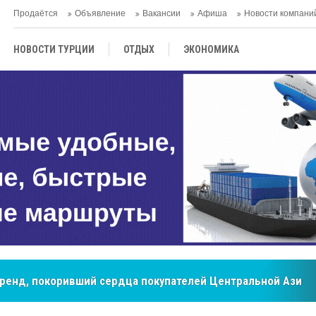
Продаётся
Объявление
Вакансии
Афиша
Новости компани
НОВОСТИ ТУРЦИИ
ОТДЫХ
ЭКОНОМИКА
ТУРЕЦКАЯ КУХНЯ
КУЛЬТУРА
ОБЩЕСТВО
ЦЕНТРАЛЬНАЯ АЗИЯ
МНЕНИE
АНТАЛЬЯ
бренд, покоривший сердца покупателей Центральной Азии
мировые рынки