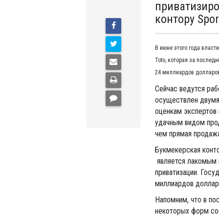
приватизиро
контору Spor
В июне этого года власт
Toto, которая за послед
24 миллиардов долларо
Сейчас ведутся раб
осуществлен двумя 
оценкам экспертов 
удачным видом прод
чем прямая продаж
Букмекерская конто
является лакомым к
приватизации. Госу
миллиардов доллар
Напомним, что в по
некоторых форм соб