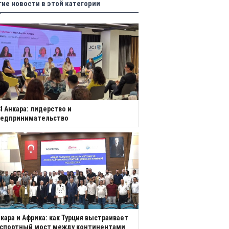
гие новости в этой категории
I Анкара: лидерство и
редпринимательство
кара и Африка: как Турция выстраивает
кспортный мост между континентами