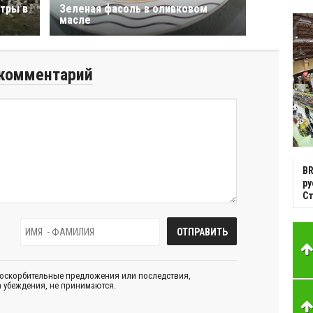
тры в
Зеленая фасоль в оливковом
масле
комментарий
BR
р
С
 оскорбительные предложения или последствия,
 убеждения, не принимаются.