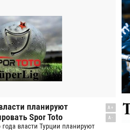
 власти планируют
A+
ровать Spor Toto
A-
о года власти Турции планируют