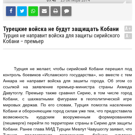
09:46
23 Октябрь 2014
Турецкие войска не будут защищать Кобани
A+
Турция не направит войска для защиты сирийского
A-
Кобани – премьер
Турция не желает, чтобы сирийский Кобани перешел под
контроль боевиков «Исламского государства», но вместе с тем
Анкара не направит войска для зашиты города. Об этом со
ссылкой на заявление премьер-министра страны Ахмеда
Давутоглу. Премьер также сравнил Сирию, в том числе город
Кобани, с шахматными фигурами в геополитической игре
мировых держав. По его словам, Турция помогла населению
Кобани и обороняющим город силам уже тем, что предоставила
возможность курдским вооруженным формированиям
(пешмерге) перейти по территории страны в Сирию для защиты
Кобани. Ранее глава МИД Турции Мевлут Чавушоглу заявил, что