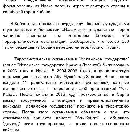
Турция предоставила возможность бойцам курдских
формирований из Ирака перейти через территорию страны в
сирийский город Кобани.
В Кобани, где проживают курды, идут бои между курдскими
группировками и боевиками «Исламского государства». Город
частично находится под контролем боевиков этой
террористической организации. Сообщается, что более 150
тысяч беженцев из Кобани перешло на территорию Турции.
Террористическая организация "Исламское государство"
(ранее "Исламское государство Ирака и Леванта") была создана
в 2003 году в Ираке. В 2004-2006 годах террористическую
организацию возглавлял Абу Мусаб аль-Заргави. В ее состав
входили 11 радикальных исламских группировок, которые
имели тесные связи с террористической организацией "Аль-
Каида". После начала в 2013 году противостояния в Сирии
между вооруженной оппозицией и правительственными
войсками "Исламское государство" проникло на территорию
страны. После этого организация объявила о том, что
отказывается принести присягу "Аль-Каиде" и объявила
"джихад" всем группировкам, а также правительственным
войскам.