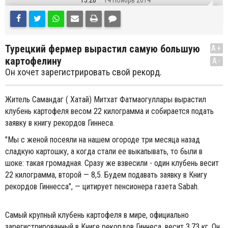
15:26
14 Ноябрь 2014
Турецкий фермер вырастил самую большую
A+
картофелину
A-
Он хочет зарегистрировать свой рекорд.
Житель Самандаг ( Хатай) Митхат Фатмаогуллары вырастил
клубень картофеля весом 22 килограмма и собирается подать
заявку в книгу рекордов Гиннеса.
"Мы с женой посеяли на нашем огороде три месяца назад
сладкую картошку, а когда стали ее выкапывать, то были в
шоке: такая громадная. Сразу же взвесили - один клубень весит
22 килограмма, второй — 8,5. Будем подавать заявку в Книгу
рекордов Гиннесса", — цитирует пенсионера газета Sabah.
Самый крупный клубень картофеля в мире, официально
зарегистрированный в Книге рекордов Гиннеса, весит 3,73 кг. Он