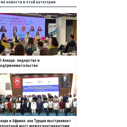
гие новости в этой категории
I Анкара: лидерство и
редпринимательство
кара и Африка: как Турция выстраивает
кспортный мост между континентами