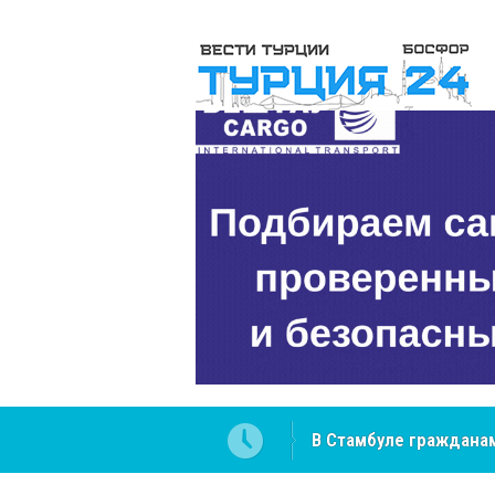
В Стамбуле гражданам
вопросах
NCS Jeans: турецкий 