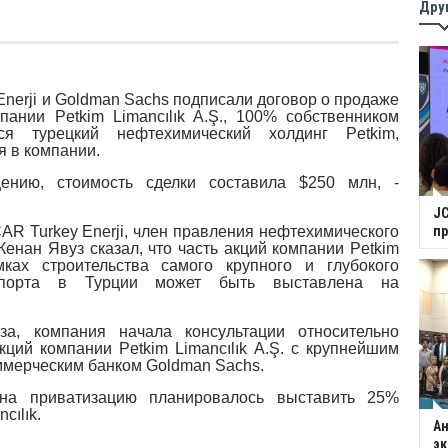
Дру
erji и Goldman Sachs подписали договор о продаже
ании Petkim Limancılık A.Ş., 100% собственником
ся турецкий нефтехимический холдинг Petkim,
я в компании.
ению, стоимость сделки составила $250 млн, -
JC
AR Turkey Enerji, член правления нефтехимического
п
Кенан Явуз сказал, что часть акций компании Petkim
мках строительства самого крупного и глубокого
 порта в Турции может быть выставлена на
а, компания начала консультации относительно
кций компании Petkim Limancılık A.Ş. с крупнейшим
ммерческим банком Goldman Sachs.
на приватизацию планировалось выставить 25%
cılık.
Ан
э