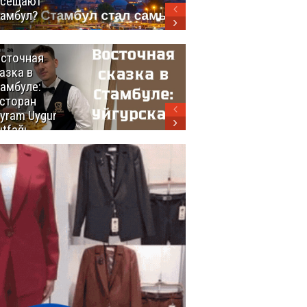
осещают
амбул?
сточная
10 самых
азка в
восхитительных
амбуле:
блюд
сторан
турецкой
yram Uygur
кухни
tfağı