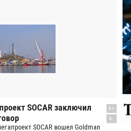
 проект SOCAR заключил
A+
говор
A-
мегапроект SOCAR вошел Goldman