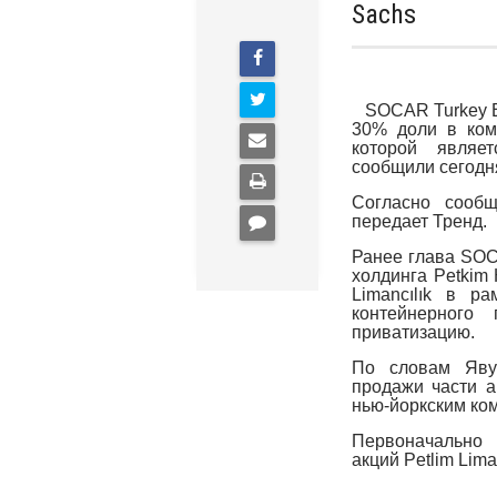
Sachs
SOCAR Turkey En
30% доли в комп
которой являет
сообщили сегодн
Согласно сообщ
передает Тренд.
Ранее глава SOC
холдинга Petkim 
Limancılık в ра
контейнерного
приватизацию.
По словам Явуз
продажи части а
нью-йоркским ко
Первоначально 
акций Petlim Liman