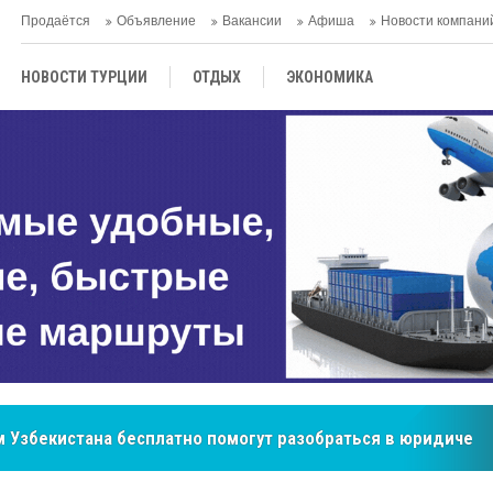
Продаётся
Объявление
Вакансии
Афиша
Новости компани
НОВОСТИ ТУРЦИИ
ОТДЫХ
ЭКОНОМИКА
ТУРЕЦКАЯ КУХНЯ
КУЛЬТУРА
ОБЩЕСТВО
ЦЕНТРАЛЬНАЯ АЗИЯ
МНЕНИE
АНТАЛЬЯ
 Узбекистана бесплатно помогут разобраться в юридическ
бренд, покоривший сердца покупателей Центральной Азии