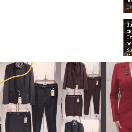
п
Ст
Во
ск
Ст
ре
Sa
Mu