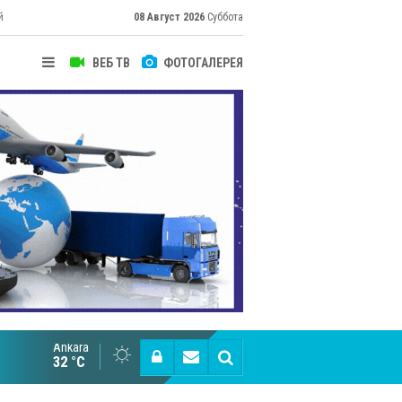
й
08 Август 2026
Суббота
ВЕБ ТВ
ФОТОГАЛЕРЕЯ
их
Ankara
Cottonhill покоряет мировые рынки
32 °C