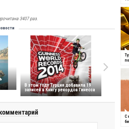
рочитана 3407 раз.
новости
Ту
по
ь
В этом году Турция добавила 19
записей в Книгу рекордов Гинесса
комментарий
С 
би