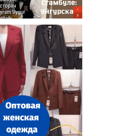
сторан
турецкой
yram Uygur
кухни
tfağı