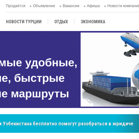
Продаётся
Объявление
Вакансии
Афиша
Новости компани
НОВОСТИ ТУРЦИИ
ОТДЫХ
ЭКОНОМИКА
ТУРЕЦКАЯ КУХНЯ
КУЛЬТУРА
ОБЩЕСТВО
ЦЕНТРАЛЬНАЯ АЗИЯ
МНЕНИE
АНТАЛЬЯ
 Узбекистана бесплатно помогут разобраться в юридическ
бренд, покоривший сердца покупателей Центральной Азии