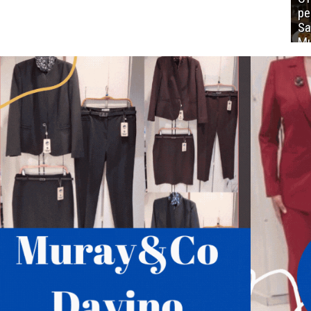
ре
Sa
Mu