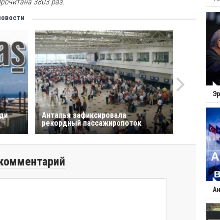
рочитана 3803 раз.
новости
Эр
еди
Анталья зафиксировала
рекордный пассажиропоток
комментарий
Ан