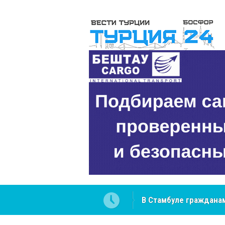
В Стамбуле гражданам
вопросах
NCS Jeans: турецкий 