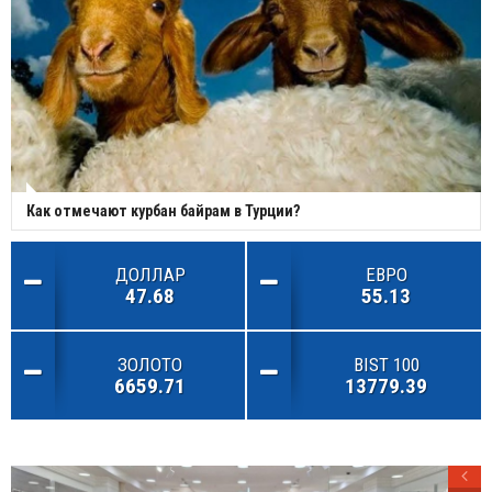
Как отмечают курбан байрам в Турции?
ДОЛЛАР
ЕВРО
47.68
55.13
ЗОЛОТО
BIST 100
6659.71
13779.39