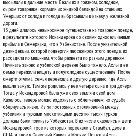
высылали в дальние места. Везли их в грязном, холодном,
сыром товарняке, кормили их жидкой баландой на станциях.
Умерших от холода и голода выбрасывали в канаву у железной
дороги.
15 дней длилось невыносимое путешествие на товарном поезде,
в результате которого
Искандерова со своими односельчанами
прибыла в Семерканд, что в Узбекистане. После унизительной
дезинфекции, которой подвергли пассажиров этого поезда, их
рассадили по машинам, чтобы развезти по разным деревням.
Начинать заново в узбекской деревне было тяжело, Аслы и ее
семья пережили нищету и полуголодное существование. После
смерти отчима, семья переехала в другую деревню, где Аслы
вышла замуж. Там же родились у нее четыре сына и три дочери.
Тогда у Искандеровой была уже своя земля и свой дом.
Казалось, теперь можно вздохнуть с облегчением, но судьба
обернулась иначе. Из-за постоянных столкновений между
узбеками и
турками-месхетинцами десятки тысяч турков
должны были покинуть Узбекистан. В их числе оказались и дети
Искандеровой, трое из которых переехали в Стамбул, двое в
США, и двое в Северный Кавказ и Москву. Позже и Аслы