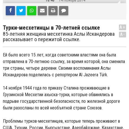
18:48
14 Ноябрь 2014
Турки-месхетинцы в 70-летней ссылке
A+
85-летняя женщина месхетинка Аслы Искандерова
A-
рассказывает о пережитой ссылке.
Ей было всего 15 лет, когда советскими властями она была
отправлена в 70-летнюю ссылку, за время которой, она сменила
три страны, четыре деревни. Своими воспоминания Аслы
Искандерова поделилась с репортером Al Jazeera Türk.
14
ноября
1944
года по приказу Сталина проживающие в
Грузинской Месхетии ахыска-турки, которые обвинялись в
подрыве государственной безопасности, по железной дороге
были разосланы по всей необъятной стране Союзов.
Проблемы турков-месхетинцев, которые теперь проживают в
США, Турции, России, Кыргызстане, Азербайджане, Казахстане,