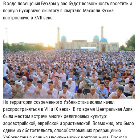
В ходе посещения Бухары у вас будет возможность посетить и
первую бухарскую синагогу в квартале Махалли Кухма,
построенную в XVII веке.
На территории современного Узбекистана ислам начал
распространяться в VII и IX веках. В то время Центральная Азия
была местом встречи многих религиозных культур:
зороастрийской, еврейской и христианской. Возможно, это было
одним из обстоятельств, способствовавших превращению
Узбекистана в один из мусульманских центров мира. Прежде