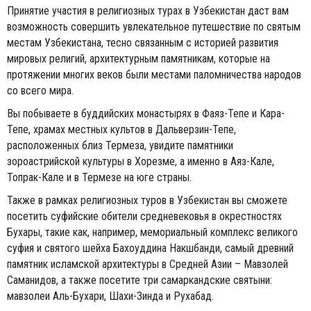
Принятие участия в религиозных турах в Узбекистан даст вам
возможность совершить увлекательное путешествие по святым
местам Узбекистана, тесно связанным с историей развития
мировых религий, архитектурным памятникам, которые на
протяжении многих веков были местами паломничества народов
со всего мира.
Вы побываете в буддийских монастырях в Фаяз-Тепе и Кара-
Тепе, храмах местных культов в Дальверзин-Тепе,
расположенных близ Термеза, увидите памятники
зороастрийской культуры в Хорезме, а именно в Аяз-Кале,
Топрак-Кале и в Термезе на юге страны.
Также в рамках религиозных туров в Узбекистан вы сможете
посетить суфийские обители средневековья в окрестностях
Бухары, такие как, например, мемориальный комплекс великого
суфия и святого шейха Бахоуддина Накшбанди, самый древний
памятник исламской архитектуры в Средней Азии – Мавзолей
Саманидов, а также посетите три самаркандские святыни:
мавзолеи Аль-Бухари, Шахи-Зинда и Рухабад.