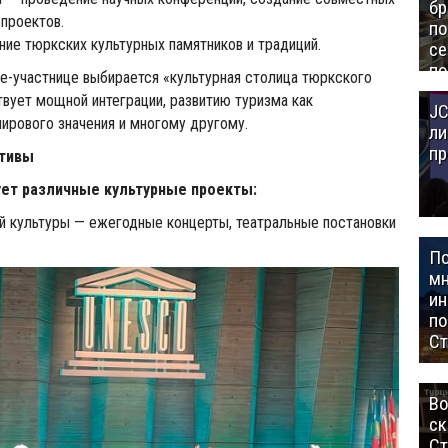
бр
проектов.
п
ие тюркских культурных памятников и традиций.
се
по
е-участнице выбирается «культурная столица тюркского
Це
твует мощной интеграции, развитию туризма как
JC
Аз
мирового значения и многому другому.
ли
пр
ативы
ет различные культурные проекты:
й культуры — ежегодные концерты, театральные постановки
П
мн
ин
п
Ст
Во
ск
Ст