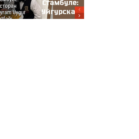
сторан
турецкой
yram Uygur
кухни
tfağı