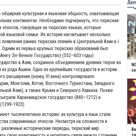
Дру
 обширная культурная и языковая общность, охватывающая
ольких континентах. Необходимо подчеркнуть, что тюркские
а этносов, говорящих на тюркских языках, которые
кой языковой семье. Их история насчитывает несколько
с появления ранних тюркских племён в Центральной Азии в I
э. Одним из первых крупных тюркских образований был
Менгу Эл-Вечное Государство) (552–603 годы)
дарство в Азии, созданное объединением древних тюрок во
NC
и из рода Ашина. Одно из крупнейших государств в истории.
се
го расширения (конец VI века) контролировало
рии, Монголии, Алтая, Восточного Туркестана, Западного
льной Азии), а также Крыма и Северного Кавказа. Позже
сыграли Караханидское государство (840–1212) и
(1299-1923).
меют тысячелетнюю историю: их культура и язык стали
ства современных этносов. Несмотря на сложности и
 различные исторические периоды, тюркский мир
В
ть свою идентичность и укреплять связи между странами,
та