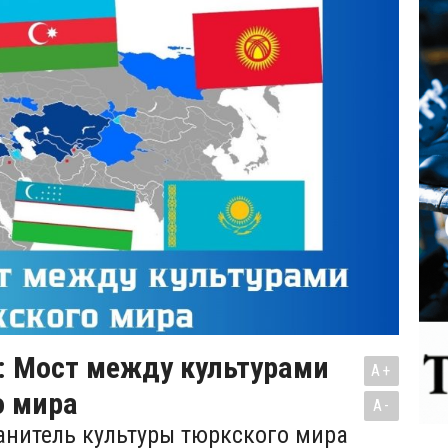
 Мост между культурами
A+
о мира
A-
анитель культуры тюркского мира