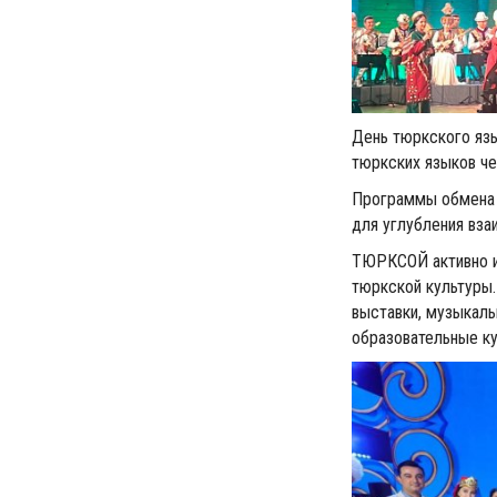
День тюркского яз
тюркских языков че
Программы обмена 
для углубления вза
ТЮРКСОЙ активно и
тюркской культуры
выставки, музыкаль
образовательные ку