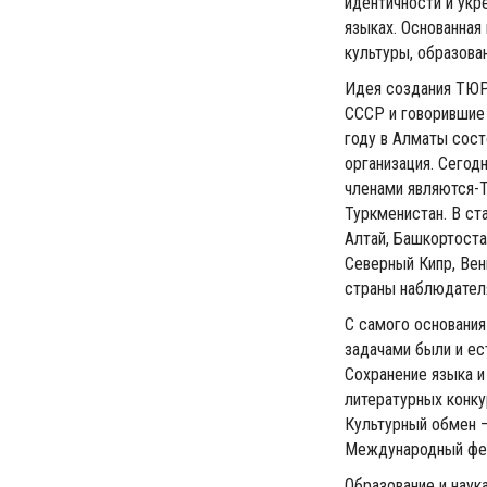
идентичности и укр
языках. Основанная
культуры, образован
Идея создания ТЮРК
СССР и говорившие 
году в Алматы сост
организация. Сегод
членами являются-Т
Туркменистан. В с
Алтай, Башкортостан
Северный Кипр, Вен
страны наблюдател
С самого основани
задачами были и ест
Сохранение языка и
литературных конку
Культурный обмен —
Международный фес
Образование и наук