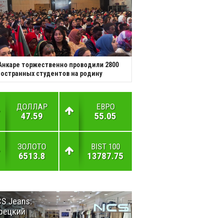
Анкаре торжественно проводили 2800
остранных студентов на родину
ДОЛЛАР
ЕВРО
47.59
55.05
ЗОЛОТО
BIST 100
6513.8
13787.75
S Jeans:
Великий
рецкий
Шёлковый