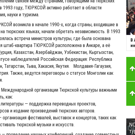
еплении связей между странами, говорящими на тюркских
 в 1993 году, ТЮРКСОЙ активно работает в области
ия, науки и туризма.
СОЙ возникла в начале 1990-х, когда страны, входившие в
на тюркских языках, начали обретать независимость. В 1993
оялась встреча министров культуры, где была основана
В 
ня штаб-квартира ТЮРКСОЙ расположена в Анкаре, а её
ин
урция, Казахстан, Азербайджан, Узбекистан, Кыргызстан,
татусе наблюдателей Российская Федерация: Республика
, Татарстан, Тыва, Хакасия, Якутия. Молдавия-Гагаузия,
грия. Также, ведутся переговоры о статусе Монголии как
я.
я Международной организации Тюркской культуры важными
ь, как:
 литературы — поддержка переводных проектов,
рсов и издание произведений тюркских авторов.
 организация фестивалей, выставок и концертов, таких как
NC
тиваль тюркской музыки и искусств.
ту
а — проведение научных конференций, создание совместных