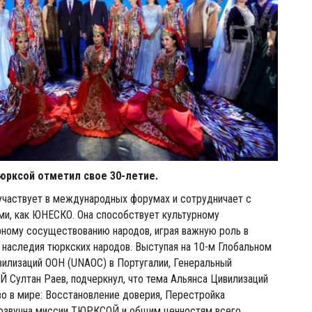
юрксой отметил свое 30-летие.
частвует в международных форумах и сотрудничает с
ми, как ЮНЕСКО. Она способствует культурному
рному сосуществованию народов, играя важную роль в
 наследия тюркских народов. Выступая на 10-м Глобальном
илизаций ООН (UNAOC) в Португалии, Генеральный
Султан Раев, подчеркнул, что тема Альянса Цивилизаций
во в мире: Восстановление доверия, Перестройка
созвучна миссии ТЮРКСОЙ и общим ценностям всего