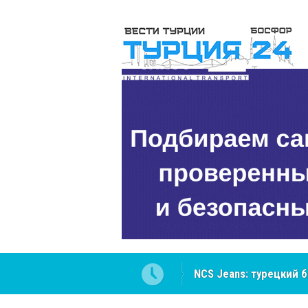
ателей Центральной Азии
Cottonhill покоряет 