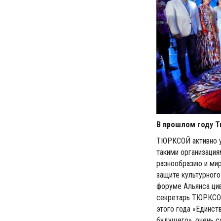
В прошлом году Т
ТЮРКСОЙ активно у
такими организация
разнообразию и ми
защите культурного
форуме Альянса цив
секретарь ТЮРКСОЙ 
этого года «Единст
будущего», очень 