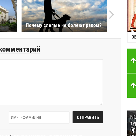
Почему слепые не болеют раком?
О
комментарий
NC
ту
бр
п