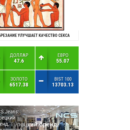
БРЕЗАНИЕ УЛУЧШАЕТ КАЧЕСТВО СЕКСА
ДОЛЛАР
ЕВРО
47.6
55.07
ЗОЛОТО
BIST 100
6517.38
13703.13
S Jeans:
Великий
рецкий
Шёлковый
енд,
путь
окоривший
объединяет