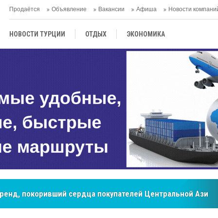
Продаётся
Объявление
Вакансии
Афиша
Новости компани
НОВОСТИ ТУРЦИИ
ОТДЫХ
ЭКОНОМИКА
ТУРЕЦКАЯ КУХНЯ
КУЛЬТУРА
ОБЩЕСТВО
ЦЕНТРАЛЬНАЯ АЗИЯ
МНЕНИE
АНТАЛЬЯ
бренд, покоривший сердца покупателей Центральной Азии
мировые рынки