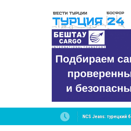
NCS Jeans: турецкий 
Cottonhill покоряет 