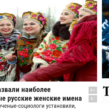
азвали наиболее
A+
ые русские женские имена
A-
ученые-социологи установили,