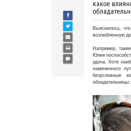
какое влиян
обладатель
Выяснилось, что
возлюбленную до
Например, такие
Юлия поспособств
удача. Хотя наи
намеченного пу
безусловные 
обладательницы 