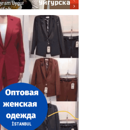
yram Uygur
кухни
tfağı