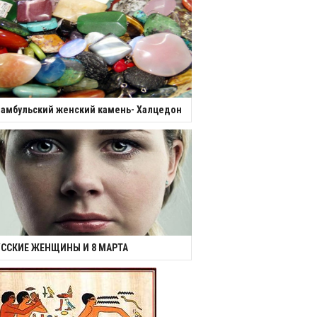
амбульский женский камень- Халцедон
УССКИЕ ЖЕНЩИНЫ И 8 МАРТА