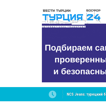
NCS Jeans: турецкий 
Cottonhill покоряет 