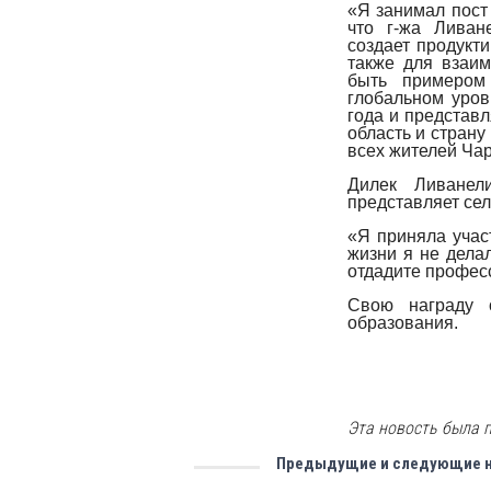
«Я занимал пост 
что г-жа Ливан
создает продукти
также для взаим
быть примером
глобальном уров
года и представ
область и страну
всех жителей Чар
Дилек Ливанел
представляет сел
«Я приняла учас
жизни я не делал
отдадите профес
Свою награду 
образования.
Эта новость была п
Предыдущие и следующие 