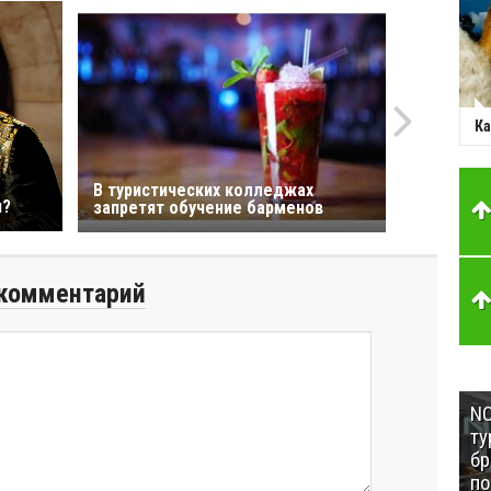
Ка
В туристических колледжах
н?
запретят обучение барменов
комментарий
NC
ту
бр
п