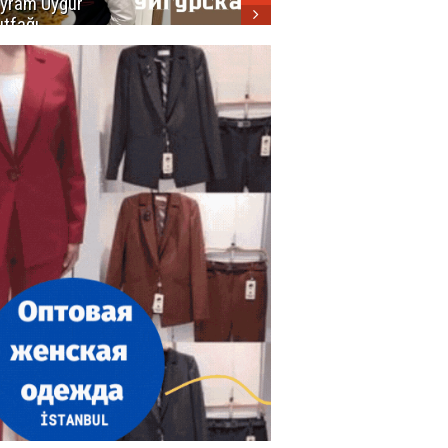
yram Uygur
кухни
tfağı