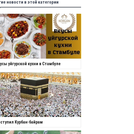
гие новости в этой категории
усы уйгурской кухни в Стамбуле
ступил Курбан-байрам