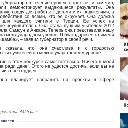
губернатора в течение прошлых трех лет и заметил,
ели демонстрирует выдающиеся результаты. Она
вную среду для работы с детьми и их родителями, а
одействия со всеми, кто ее окружает. Она должна
 для каждого учителя в Турции. Ее успех на
не неудивителен. Она стала лучшим учителем 2012
ляла Самсун в Анкаре. Теперь она представила нашу
 на международном уровне. Я благодарю ее от имени
шамба», – заявил губернатор в своей речи.
В 
и сказала, что она счастлива и с гордостью
к
ьских учителей на межгосударственном уровне.
тие в этом конкурсе самостоятельно. Ничего в моей
а ради денег. Этого не удастся достичь, если вы не
сии свое сердце».
она планирует направить на проекты в сфере
Но
рочитана 4455 раз.
новости