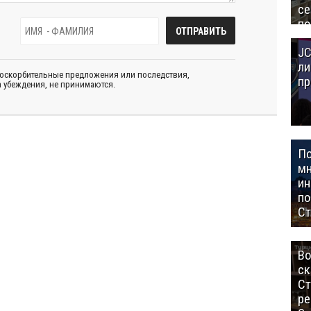
се
по
Це
JC
Аз
ли
 оскорбительные предложения или последствия,
пр
 убеждения, не принимаются.
П
мн
ин
п
Ст
Во
ск
Ст
ре