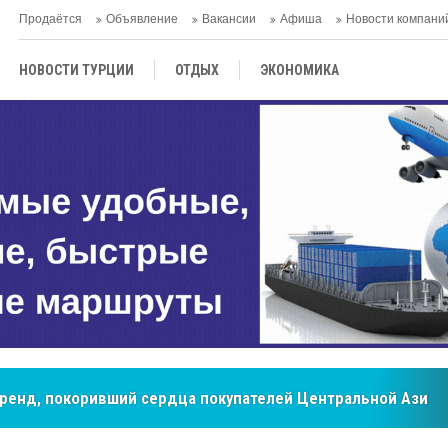
Продаётся
Объявление
Вакансии
Афиша
Новости компани
НОВОСТИ ТУРЦИИ
ОТДЫХ
ЭКОНОМИКА
ТУРЕЦКАЯ КУХНЯ
КУЛЬТУРА
ОБЩЕСТВО
ЦЕНТРАЛЬНАЯ АЗИЯ
МНЕНИE
АНТАЛЬЯ
бренд, покоривший сердца покупателей Центральной Азии
мировые рынки