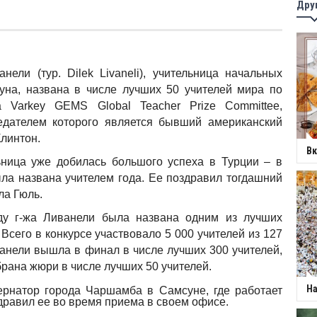
Дру
 (тур. Dilek Livaneli), учительница начальных
уна, названа в числе лучших 50 учителей мира по
а Varkey GEMS Global Teacher Prize Committee,
едателем которого является бывший американский
линтон.
Вк
ница уже добилась большого успеха в Турции – в
ыла названа учителем года. Ее поздравил тогдашний
ла Гюль.
у г-жа Ливанели была названа одним из лучших
 Всего в конкурсе участвовало 5 000 учителей из 127
ванели вышла в финал в числе лучших 300 учителей,
рана жюри в числе лучших 50 учителей.
На
убернатор города Чаршамба в Самсуне, где работает
дравил ее во время приема в своем офисе.