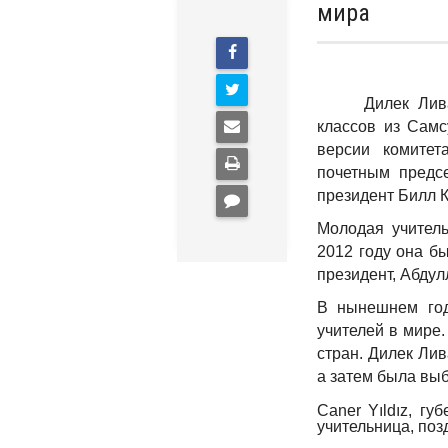
мира
Дилек Ливанели
классов из Самс
версии комитет
почетным предс
президент Билл К
Молодая учитель
2012 году она б
президент, Абдул
В нынешнем год
учителей в мире.
стран. Дилек Ли
а затем была выб
Caner Yıldız, г
учительница, поз