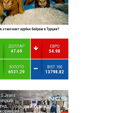
к отмечают курбан байрам в Турции?
ДОЛЛАР
ЕВРО
47.69
54.98
ЗОЛОТО
BIST 100
6531.29
13798.82
S Jeans:
Великий
рецкий
Шёлковый
енд,
путь
окоривший
объединяет