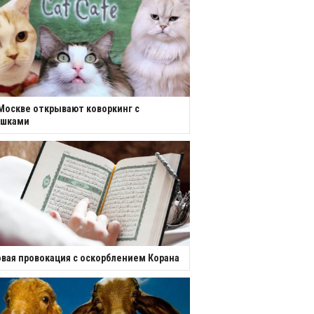
Москве открывают коворкинг с
ошками
вая провокация с оскорблением Корана