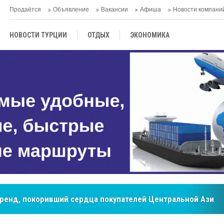
Продаётся
Объявление
Вакансии
Афиша
Новости компани
НОВОСТИ ТУРЦИИ
ОТДЫХ
ЭКОНОМИКА
ТУРЕЦКАЯ КУХНЯ
КУЛЬТУРА
ОБЩЕСТВО
ЦЕНТРАЛЬНАЯ АЗИЯ
МНЕНИE
АНТАЛЬЯ
бренд, покоривший сердца покупателей Центральной Азии
мировые рынки