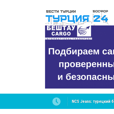
NCS Jeans: турецкий 
Cottonhill покоряет 