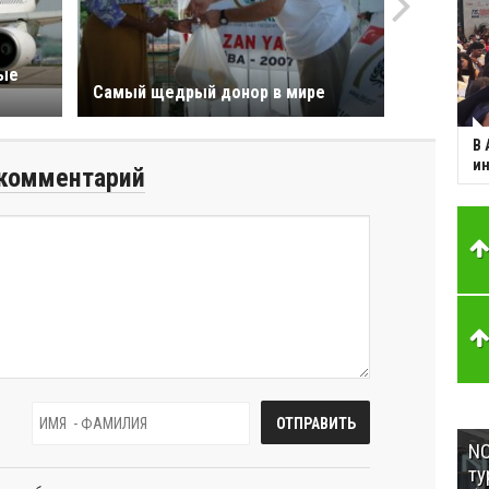
ные
Самый щедрый донор в мире
В 
ин
комментарий
NC
ту