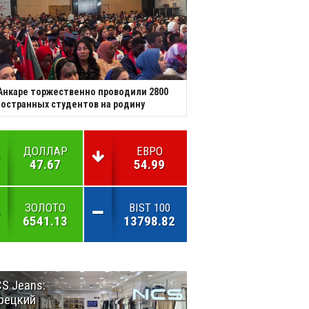
Анкаре торжественно проводили 2800
остранных студентов на родину
ДОЛЛАР
ЕВРО
47.67
54.99
ЗОЛОТО
BIST 100
6541.13
13798.82
S Jeans:
Великий
рецкий
Шёлковый