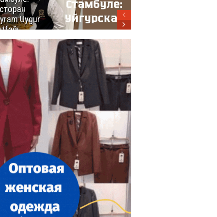
сторан
турецкой
yram Uygur
кухни
tfağı