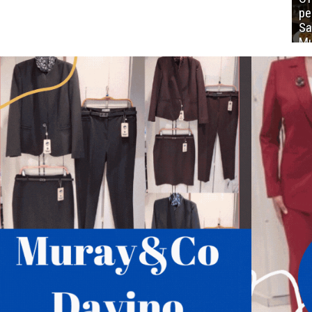
ре
Sa
Mu