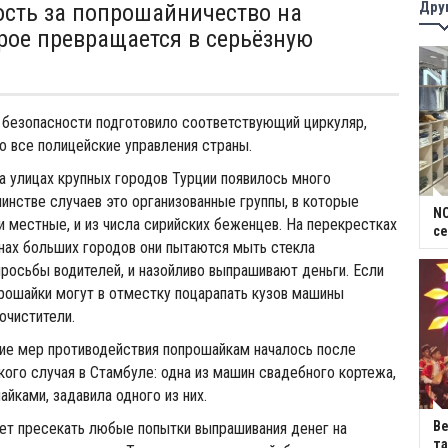
Дру
ость за попрошайничество на
орое превращается в серьёзную
 безопасности подготовило соответствующий циркуляр,
о все полицейские управления страны.
а улицах крупных городов Турции появилось много
инстве случаев это организованные группы, в которые
NC
 и местные, и из числа сирийских беженцев. На перекрестках
се
нах больших городов они пытаются мыть стекла
просьбы водителей, и назойливо выпрашивают деньги. Если
рошайки могут в отместку поцарапать кузов машины
очистители.
ие мер противодействия попрошайкам началось после
кого случая в Стамбуле: одна из машин свадебного кортежа,
йками, задавила одного из них.
В
ет пресекать любые попытки выпрашивания денег на
та