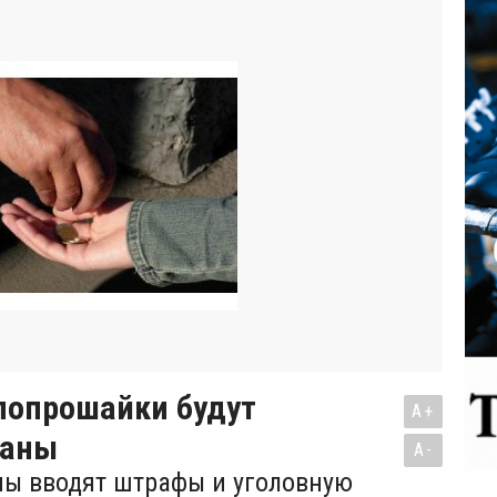
попрошайки будут
A+
ваны
A-
ны вводят штрафы и уголовную