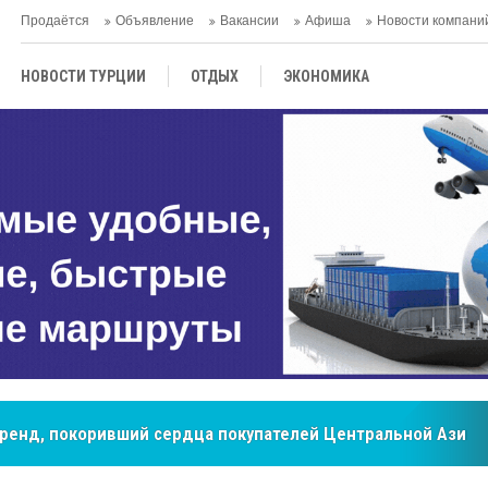
Продаётся
Объявление
Вакансии
Афиша
Новости компани
НОВОСТИ ТУРЦИИ
ОТДЫХ
ЭКОНОМИКА
ТУРЕЦКАЯ КУХНЯ
КУЛЬТУРА
ОБЩЕСТВО
ЦЕНТРАЛЬНАЯ АЗИЯ
МНЕНИE
АНТАЛЬЯ
бренд, покоривший сердца покупателей Центральной Азии
мировые рынки