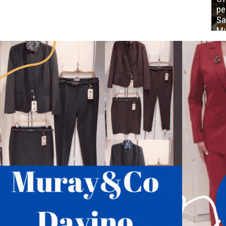
ре
Sa
Mu