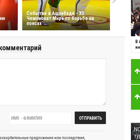
Событие в Ашхабаде - XII
цию
Чемпионат Мира по борьбе на
поясах
В 
комментарий
ин
NC
ту
 оскорбительные предложения или последствия,