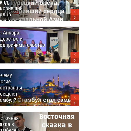
енд,
путь
окоривший
объединяет
рдца
таланты в
купателей
Стамбуле
нтральной
I Анкара:
Анкара и
ии
дерство и
Африка: как
едпринимательство
Турция
выстраивает
экспортный
мост между
континентами
очему
Удивительный
огие
маршрут по
остранцы
Турции
осещают
амбул?
сточная
10 самых
азка в
восхитительных
амбуле:
блюд