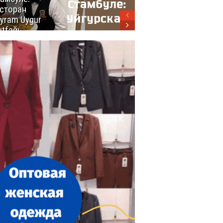
сторан
турецкой
yram Uygur
кухни
tfağı