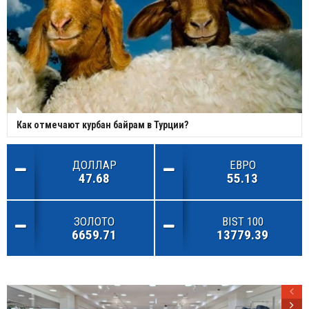
Как отмечают курбан байрам в Турции?
ДОЛЛАР
ЕВРО
47.68
55.13
ЗОЛОТО
BIST 100
6659.71
13779.39