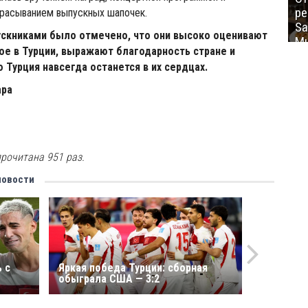
ре
расыванием выпускных шапочек.
Sa
ускниками было отмечено, что они высоко оценивают
Mu
ое в Турции, выражают благодарность стране и
 Турция навсегда останется в их сердцах.
ара
рочитана 951 раз.
новости
 с
Яркая победа Турции: сборная
обыграла США — 3:2