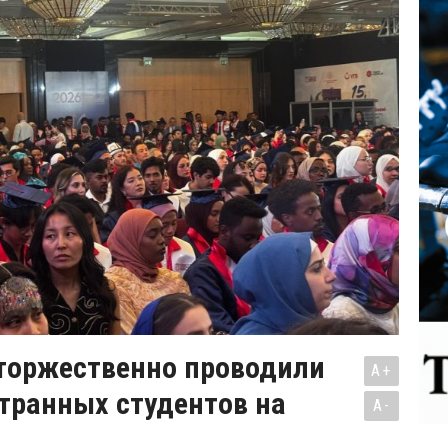
 торжественно проводили
A+
транных студентов на
A-