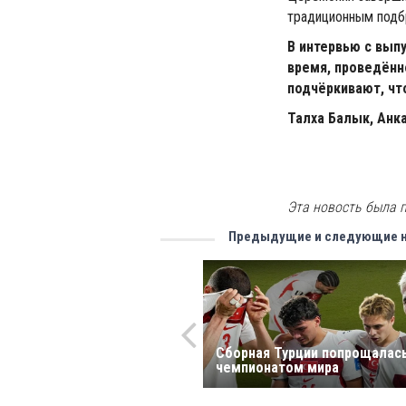
традиционным подб
В интервью с вып
время, проведённ
подчёркивают, что
Талха Балык, Анк
Эта новость была п
Предыдущие и следующие 
Сборная Турции попрощалась
чемпионатом мира