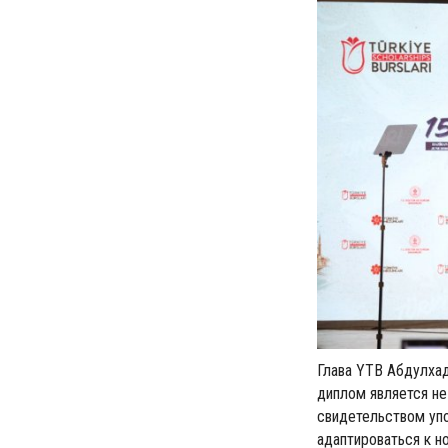
Глава YTB Абдулха
диплом является не
свидетельством упо
адаптироваться к н