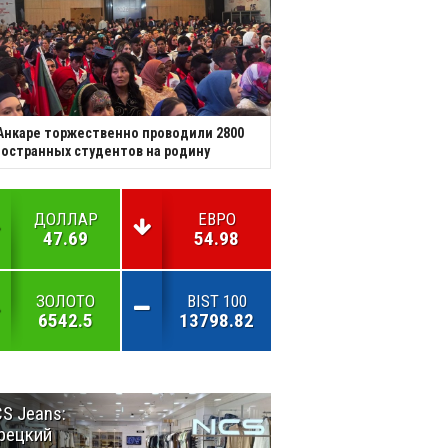
Анкаре торжественно проводили 2800
остранных студентов на родину
ДОЛЛАР
ЕВРО
47.69
54.98
ЗОЛОТО
BIST 100
6542.5
13798.82
S Jeans:
Великий
рецкий
Шёлковый