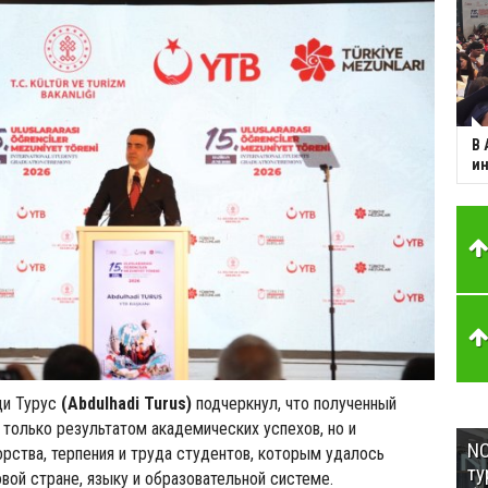
В 
ин
ди Турус
(Abdulhadi Turus)
подчеркнул, что полученный
 только результатом академических успехов, но и
NC
рства, терпения и труда студентов, которым удалось
ту
овой стране, языку и образовательной системе.