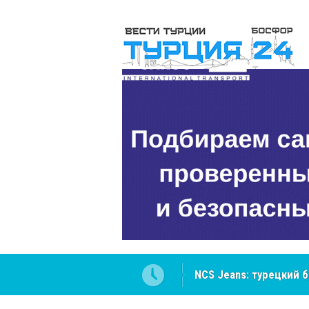
ателей Центральной Азии
Cottonhill покоряет 