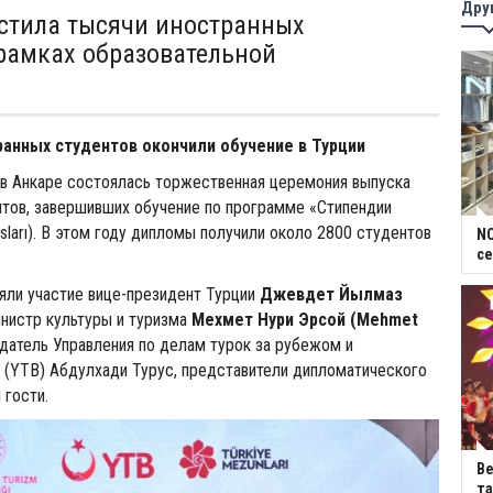
Дру
стила тысячи иностранных
 рамках образовательной
ранных студентов окончили обучение в Турции
 в Анкаре состоялась торжественная церемония выпуска
тов, завершивших обучение по программе «Стипендии
rsları). В этом году дипломы получили около 2800 студентов
NC
се
яли участие вице-президент Турции
Джевдет Йылмаз
инистр культуры и туризма
Мехмет Нури Эрсой (Mehmet
едатель Управления по делам турок за рубежом и
 (YTB) Абдулхади Турус, представители дипломатического
 гости.
В
та