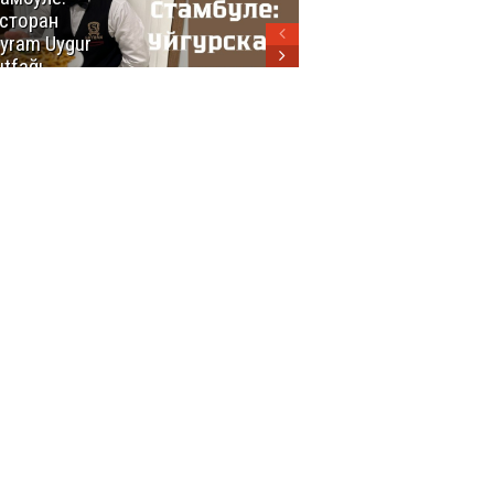
сторан
турецкой
yram Uygur
кухни
tfağı