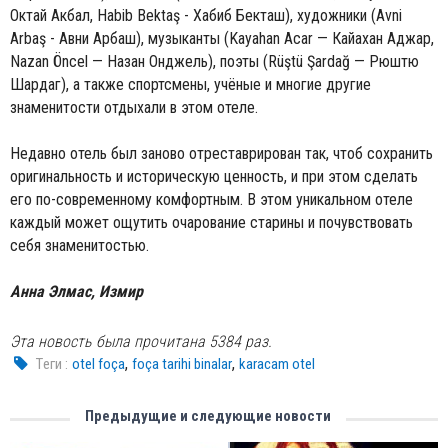
Октай Акбал, Habib Bektaş - Хабиб Бекташ
),
художники (
Avni
Arbaş
- Авни Арбаш), музыканты (Kayahan Acar — Кайахан Аджар,
Nazan Öncel — Назан Онджель), поэты (Rüştü Şardağ — Рюштю
Шардаг), а также спортсмены, учёные и многие другие
знаменитости отдыхали в этом отеле.
Недавно отель был заново отреставрирован так, чтоб сохранить
оригинальность и историческую ценность, и при этом сделать
его по-современному комфортным. В этом уникальном отеле
каждый может ощутить очарование старины и почувствовать
себя знаменитостью.
Анна Элмас, Измир
Эта новость была прочитана 5384 раз.
,
,
Tеги :
otel foça
foça tarihi binalar
karacam otel
Предыдущие и следующие новости