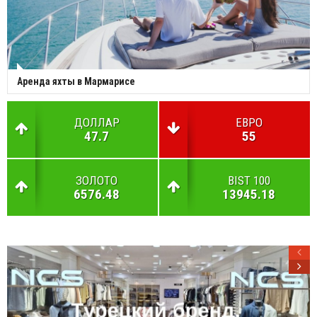
Аренда яхты в Мармарисе
ДОЛЛАР
ЕВРО
47.7
55
ЗОЛОТО
BIST 100
6576.48
13945.18