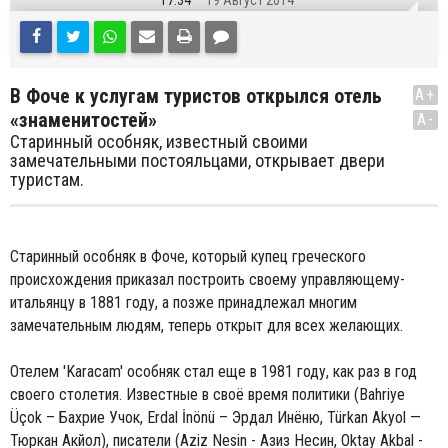
17:34
19 Август 2014
В Фоче к услугам туристов открылся отель
A+
«знаменитостей»
A-
Старинный особняк, известный своими
замечательными постояльцами, открывает двери
туристам.
Старинный особняк в Фоче, который купец греческого
происхождения приказал построить своему управляющему-
итальянцу в 1881 году, а позже принадлежал многим
замечательным людям, теперь открыт для всех желающих.
Отелем
'Karacam'
особняк стал еще в 1981 году, как раз в год
своего столетия. Известные в своё время политики (
Bahriye
Üçok –
Бахрие Учок
, Erdal İnönü –
Эрдал Инёню, Türkan Akyol —
Тюркан Акйол), писатели (
Aziz Nesin -
Азиз Несин,
Oktay Akbal -