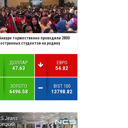
Анкаре торжественно проводили 2800
остранных студентов на родину
ДОЛЛАР
ЕВРО
47.63
54.82
ЗОЛОТО
BIST 100
6496.58
13798.82
S Jeans:
Великий
рецкий
Шёлковый