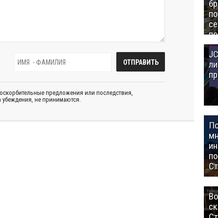
бр
п
се
по
Це
JC
Аз
ли
пр
 оскорбительные предложения или последствия,
 убеждения, не принимаются.
П
мн
ин
п
Ст
Во
ск
Ст