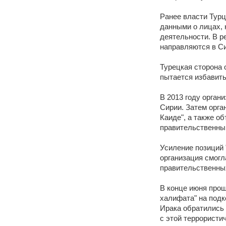
Ранее власти Турц
данными о лицах, 
деятельности. В р
направляются в С
Турецкая сторона 
пытается избавить
В 2013 году орган
Сирии. Затем орга
Каиде", а также о
правительственны
Усиление позиций 
организация смогл
правительственных
В конце июня прош
халифата" на подк
Ирака обратились
с этой террористи