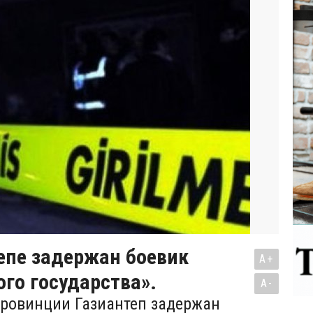
епе задержан боевик
A+
го государства».
A-
провинции Газиантеп задержан