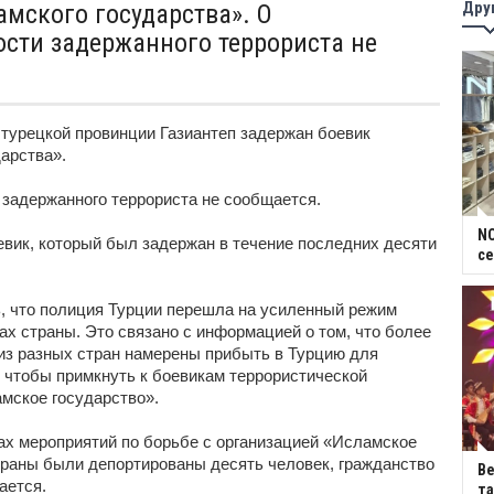
Дру
амского государства». О
сти задержанного террориста не
в турецкой провинции Газиантеп задержан боевик
арства».
задержанного террориста не сообщается.
NC
вик, который был задержан в течение последних десяти
се
, что полиция Турции перешла на усиленный режим
ах страны. Это связано с информацией о том, что более
из разных стран намерены прибыть в Турцию для
 чтобы примкнуть к боевикам террористической
мское государство».
ках мероприятий по борьбе с организацией «Исламское
траны были депортированы десять человек, гражданство
В
ается.
та