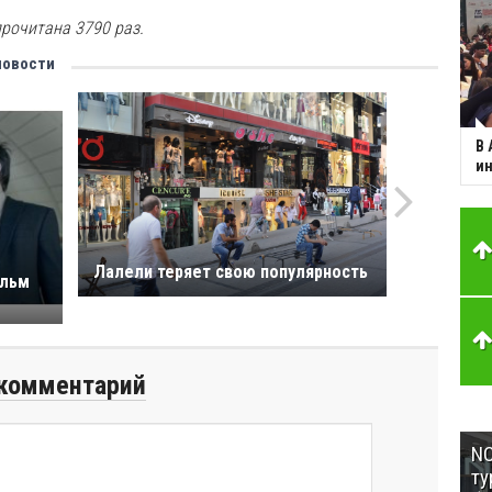
рочитана 3790 раз.
новости
В 
ин
Лалели теряет свою популярность
ильм
комментарий
NC
ту