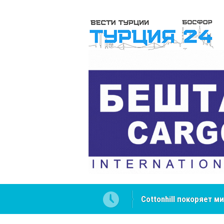
ателей Центральной Азии
Cottonhill покоряет 