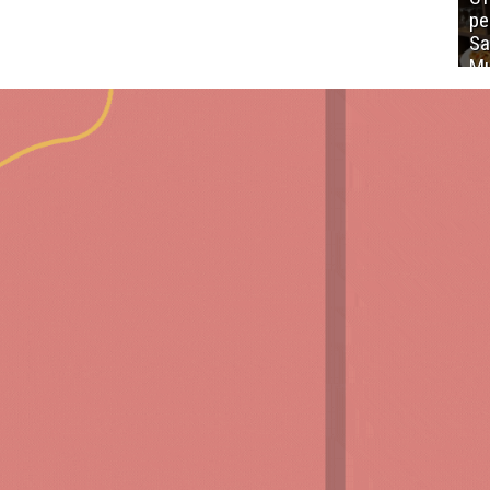
ре
Sa
Mu