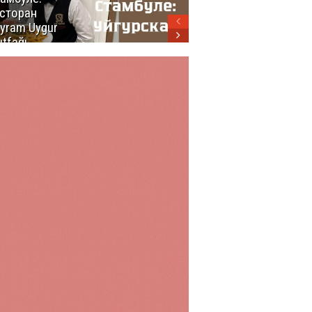
сторан
турецкой
yram Uygur
кухни
tfağı