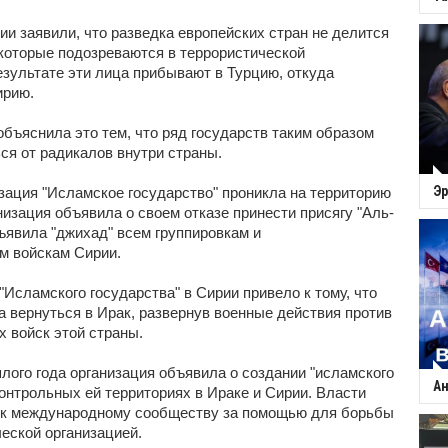
ии заявили, что разведка европейских стран не делится
которые подозреваются в террористической
езультате эти лица прибывают в Турцию, откуда
ирию.
объяснила это тем, что ряд государств таким образом
ся от радикалов внутри страны.
Эр
изация "Исламское государство" проникла на территорию
низация объявила о своем отказе принести присягу "Аль-
бъявила "джихад" всем группировкам и
м войскам Сирии.
"Исламского государства" в Сирии привело к тому, что
а вернуться в Ирак, развернув военные действия против
 войск этой страны.
лого года организация объявила о создании "исламского
Ан
онтрольных ей территориях в Ираке и Сирии. Власти
 к международному сообществу за помощью для борьбы
ческой организацией.