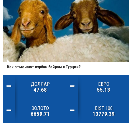
Как отмечают курбан байрам в Турции?
ДОЛЛАР
ЕВРО
47.68
55.13
ЗОЛОТО
BIST 100
6659.71
13779.39