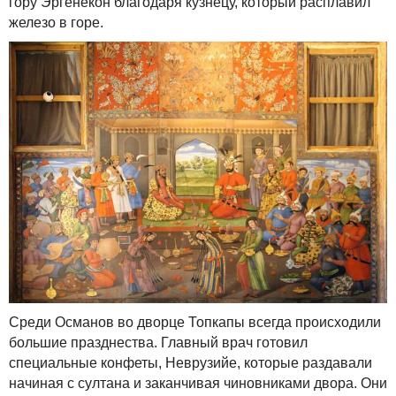
гору Эргенекон благодаря кузнецу, который расплавил
железо в горе.
Среди Османов во дворце Топкапы всегда происходили
большие празднества. Главный врач готовил
специальные конфеты, Неврузийе, которые раздавали
начиная с султана и заканчивая чиновниками двора. Они