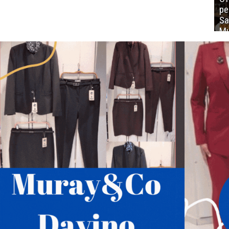
ре
Sa
Mu