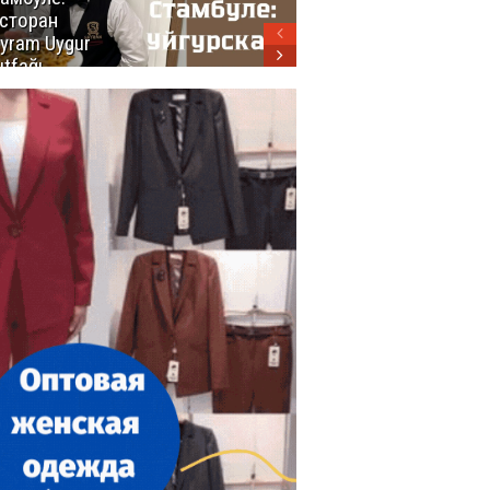
сторан
турецкой
yram Uygur
кухни
tfağı