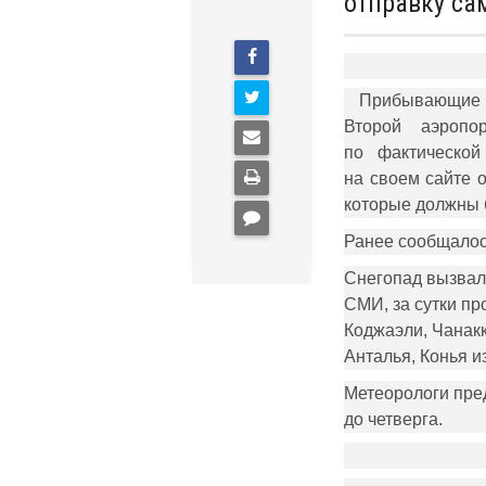
отправку са
Прибывающие в а
Второй аэроп
по фактической 
на своем сайте 
которые должны б
Ранее сообщалос
Снегопад вызвал
СМИ, за сутки пр
Коджаэли, Чанакк
Анталья, Конья и
Метеорологи пре
до четверга.