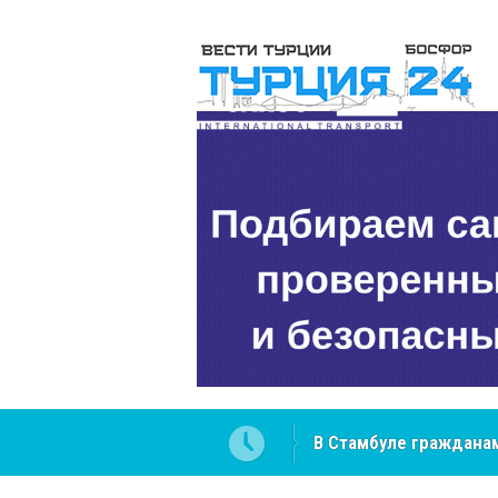
 разобраться в юридических
NCS Jeans: турецкий 