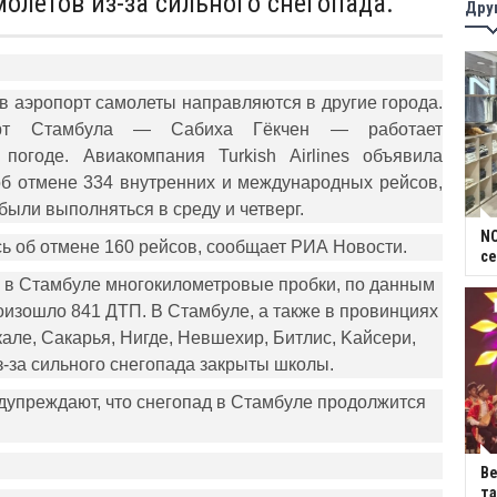
молетов из-за сильного снегопада.
Дру
эропорт самолеты направляются в другие города.
орт Стамбула — Сабиха Гёкчен — работает
погоде. Авиакомпания Turkish Airlines объявила
об отмене 334 внутренних и международных рейсов,
ыли выполняться в среду и четверг.
NC
ь об отмене 160 рейсов, сообщает РИА Новости.
се
 в Стамбуле многокилометровые пробки, по данным
оизошло 841 ДТП. В Стамбуле, а также в провинциях
але, Сакарья, Нигде, Невшехир, Битлис, Kaйсери,
з-за сильного снегопада закрыты школы.
дупреждают, что снегопад в Стамбуле продолжится
В
та