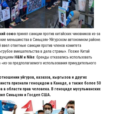
кий союз
принял санкции против китайских чиновников из-за
ские меньшинства в Синьцзян-Уйгурском автономном районе.
й ввел ответные санкции против членов комитета
«грубое вмешательства в дела страны». Позже Китай
одукциям
H&M и Nike
: бренды отказались использовать
а «из-за предполагаемого использования принудительного
отношении уйгуров, казахов, кыргызов и других
инств признали геноцидом в Канаде, а также более 50
в в области прав человека. В геноциде мусульманских
ил Синьцзян и Госдеп США.