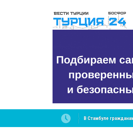
 разобраться в юридических
NCS Jeans: турецкий 