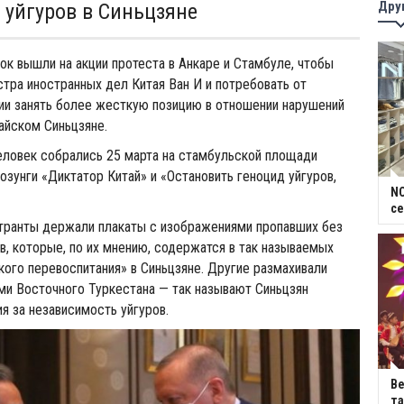
Дру
 уйгуров в Синьцзяне
рок вышли на акции протеста в Анкаре и Стамбуле, чтобы
стра иностранных дел Китая Ван И и потребовать от
ии занять более жесткую позицию в отношении нарушений
тайском Синьцзяне.
еловек собрались 25 марта на стамбульской площади
лозунги «Диктатор Китай» и «Остановить геноцид уйгуров,
NC
се
ранты держали плакаты с изображениями пропавших без
в, которые, по их мнению, содержатся в так называемых
кого перевоспитания» в Синьцзяне. Другие размахивали
и Восточного Туркестана — так называют Синьцзян
я за независимость уйгуров.
В
та