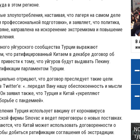
уда в этом регионе.
ые злоупотребления, настаивая, что лагеря на самом деле
 профессиональной подготовки», и заявляет, что политика,
зяне, направлена на искоренение экстремизма и повышение
еления.
В 
чного уйгурского сообщества Турции выражают
ин
м, что ратифицированный Китаем в декабре договор об
привести к тому, что уйгуров будут выдавать Пекину.
тификации парламентом Турции.
циально отрицают, что договор преследует такие цели.
 Twitter'е: «...передал Вану нашу обеспокоенность и мысли
 Он заявил также, что Турция и Китай «укрепляют
борьбе с пандемией».
еления Турция использует вакцину от коронавируса
ской фирмы Sinovac и ведет переговоры о новых поставках.
аются, что Китай может использовать договоренности о
NC
тобы добиться ратификации соглашения об экстрадиции.
ту