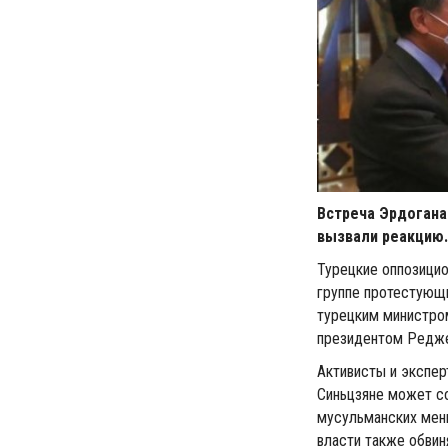
Встреча Эрдогана
вызвали реакцию.
Турецкие оппозицио
группе протестующи
турецким министро
президентом Редже
Активисты и экспер
Синьцзяне может с
мусульманских мень
власти также обвин