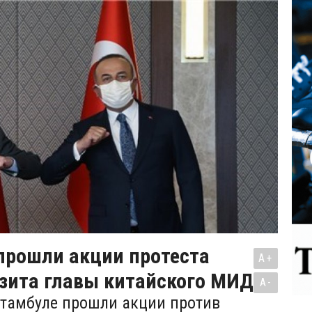
прошли акции протеста
A+
изита главы китайского МИД
A-
Стамбуле прошли акции против