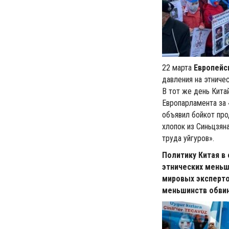
22 марта
Европейс
давления на этниче
В тот же день Кита
Европарламента за 
объявил бойкот пр
хлопок из Синьцзян
труда уйгуров».
Политику Китая в 
этнических меньш
мировых эксперто
меньшинств обвин