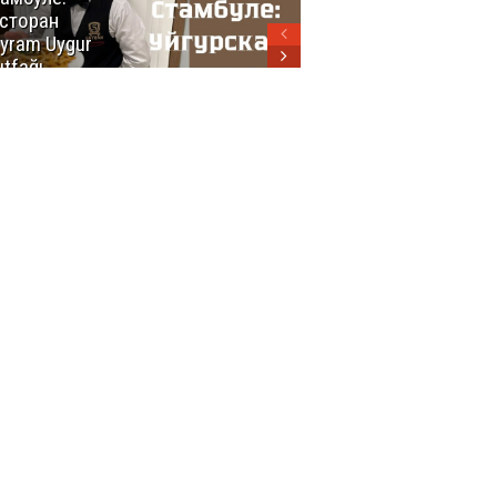
сторан
турецкой
yram Uygur
кухни
tfağı