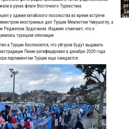
ре
али в руках флаги Восточного Туркестана.
Sa
ошел у здания китайского посольства во время встречи
Mu
инистром иностранных дел Турции Мевлютом Чавушоглу, а
ом Реджепом Эрдоганом. Издание отмечает, что к
инилась турецкая оппозиция.
во в Турции беспокоится, что уйгуров будут выдавать
экстрадиции Пекин ратифицировал в декабре 2020 года.
ора парламентом Турции еще ожидается.