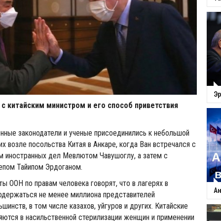
Эр
 с китайским министром и его способ приветствия
нные законодатели и ученые присоединились к небольшой
х возле посольства Китая в Анкаре, когда Ван встречался с
м иностранных дел Мевлютом Чавушоглу, а затем с
пом Тайипом Эрдоганом.
ты ООН по правам человека говорят, что в лагерях в
Ан
одержаться не менее миллиона представителей
шинств, в том числе казахов, уйгуров и других. Китайские
яются в насильственной стерилизации женщин и применении