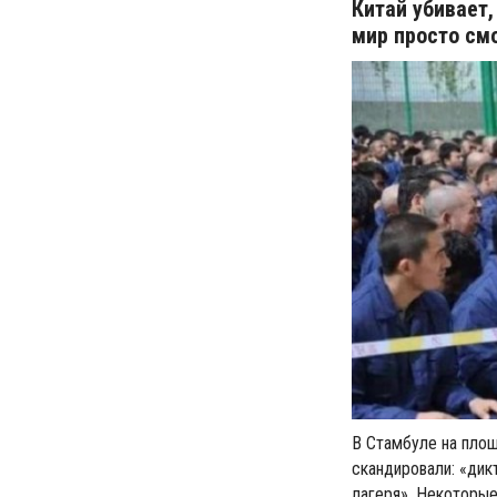
Китай убивает
мир просто см
В Стамбуле на площ
скандировали: «дик
лагеря». Некоторые