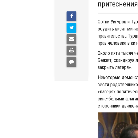
притеснения
Сотни Уйгуров и Ту
осудить визит мини
правительства Турц
прав человека в ки
Около пяти тысяч ч
Беязит, скандируя 
закрыть лагеря».
Некоторые демонст
вести родственнико
«лагерях политичес
сине-белыми флагам
сторонники движени