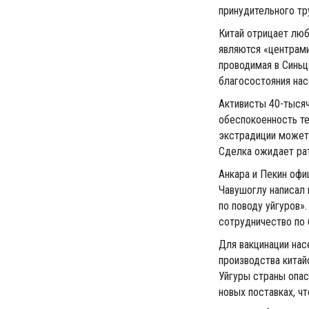
принудительного тр
Китай отрицает люб
являются «центрами
проводимая в Синьц
благосостояния нас
Активисты 40-тыся
обеспокоенность те
экстрадиции может 
Сделка ожидает ра
Анкара и Пекин офи
Чавушоглу написал в
по поводу уйгуров».
сотрудничество по 
Для вакцинации нас
производства китай
Уйгуры страны опас
новых поставках, ч