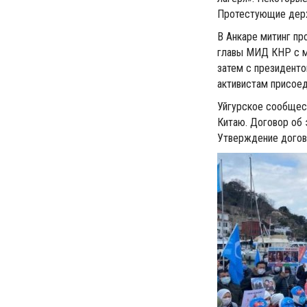
Протестующие держ
В Анкаре митинг пр
главы МИД КНР с м
затем с президент
активистам присоед
Уйгурское сообщест
Китаю. Договор об 
Утверждение догов