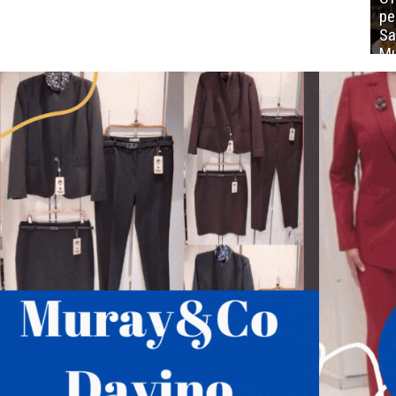
ре
Sa
Mu