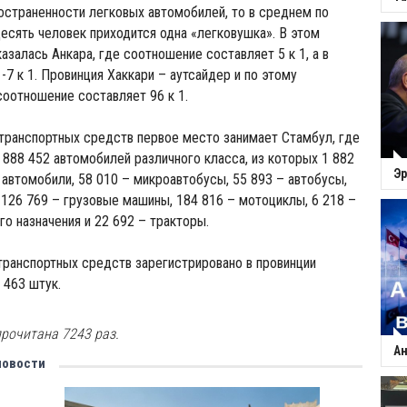
остраненности легковых автомобилей, то в среднем по
есять человек приходится одна «легковушка». В этом
залась Анкара, где соотношение составляет 5 к 1, а в
-7 к 1. Провинция Хаккари – аутсайдер и по этому
соотношение составляет 96 к 1.
транспортных средств первое место занимает Стамбул, где
 888 452 автомобилей различного класса, из которых 1 882
Эр
 автомобили, 58 010 – микроавтобусы, 55 893 – автобусы,
 126 769 – грузовые машины, 184 816 – мотоциклы, 6 218 –
о назначения и 22 692 – тракторы.
ранспортных средств зарегистрировано в провинции
 463 штук.
рочитана 7243 раз.
Ан
новости