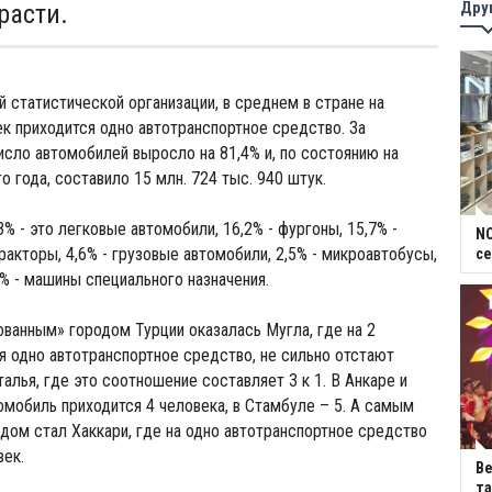
Дру
расти.
 статистической организации, в среднем в стране на
к приходится одно автотранспортное средство. За
исло автомобилей выросло на 81,4% и, по состоянию на
о года, составило 15 млн. 724 тыс. 940 штук.
3% - это легковые автомобили, 16,2% - фургоны, 15,7% -
NC
ракторы, 4,6% - грузовые автомобили, 2,5% - микроавтобусы,
се
2% - машины специального назначения.
анным» городом Турции оказалась Мугла, где на 2
я одно автотранспортное средство, не сильно отстают
алья, где это соотношение составляет 3 к 1. В Анкаре и
омобиль приходится 4 человека, в Стамбуле – 5. А самым
ом стал Хаккари, где на одно автотранспортное средство
век.
В
та