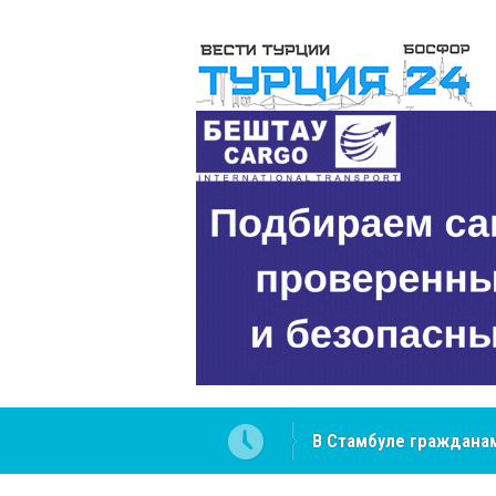
В Стамбуле гражданам
вопросах
NCS Jeans: турецкий 