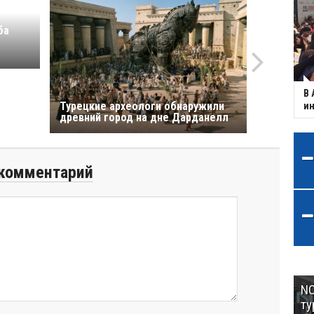
ба
В 
Турецкие археологи обнаружили
ин
древний город на дне Дарданелл
комментарий
NC
ту