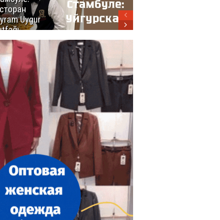
сторан
турецкой
yram Uygur
кухни
tfağı