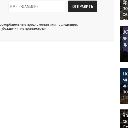
бр
п
се
по
 оскорбительные предложения или последствия,
Це
 убеждения, не принимаются.
JC
Аз
ли
пр
П
мн
ин
п
Ст
Во
ск
Ст