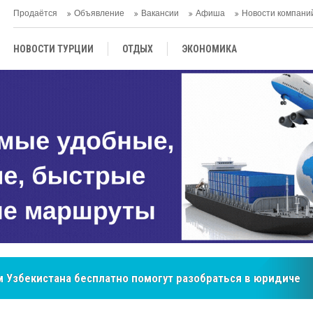
Продаётся
Объявление
Вакансии
Афиша
Новости компани
НОВОСТИ ТУРЦИИ
ОТДЫХ
ЭКОНОМИКА
ТУРЕЦКАЯ КУХНЯ
КУЛЬТУРА
ОБЩЕСТВО
ЦЕНТРАЛЬНАЯ АЗИЯ
МНЕНИE
АНТАЛЬЯ
 Узбекистана бесплатно помогут разобраться в юридическ
бренд, покоривший сердца покупателей Центральной Азии