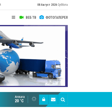
й
08 Август 2026
Суббота
ВЕБ ТВ
ФОТОГАЛЕРЕЯ
их
Ankara
Cottonhill покоряет мировые рынки
20 °C