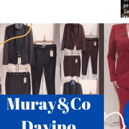
ре
Sa
Mu