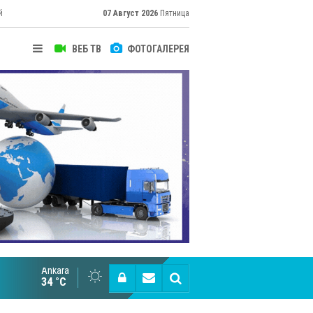
й
07 Август 2026
Пятница
ВЕБ ТВ
ФОТОГАЛЕРЕЯ
их
Ankara
Cottonhill покоряет мировые рынки
34 °C