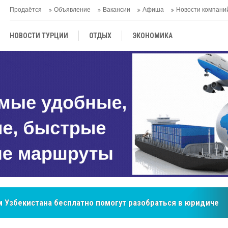
Продаётся
Объявление
Вакансии
Афиша
Новости компани
НОВОСТИ ТУРЦИИ
ОТДЫХ
ЭКОНОМИКА
ТУРЕЦКАЯ КУХНЯ
КУЛЬТУРА
ОБЩЕСТВО
ЦЕНТРАЛЬНАЯ АЗИЯ
МНЕНИE
АНТАЛЬЯ
 Узбекистана бесплатно помогут разобраться в юридическ
бренд, покоривший сердца покупателей Центральной Азии