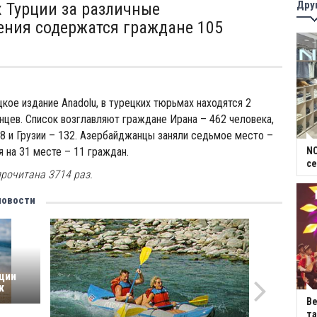
Дру
 Турции за различные
ния содержатся граждане 105
кое издание Anadolu, в турецких тюрьмах находятся 2
нцев. Список возглавляют граждане Ирана – 462 человека,
8 и Грузии – 132. Азербайджанцы заняли седьмое место –
я на 31 месте – 11 граждан.
NC
се
рочитана 3714 раз.
новости
рции
к
В
та