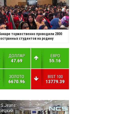
Анкаре торжественно проводили 2800
остранных студентов на родину
ДОЛЛАР
ЕВРО
47.69
55.16
ЗОЛОТО
BIST 100
6670.96
13779.39
S Jeans:
Великий
рецкий
Шёлковый