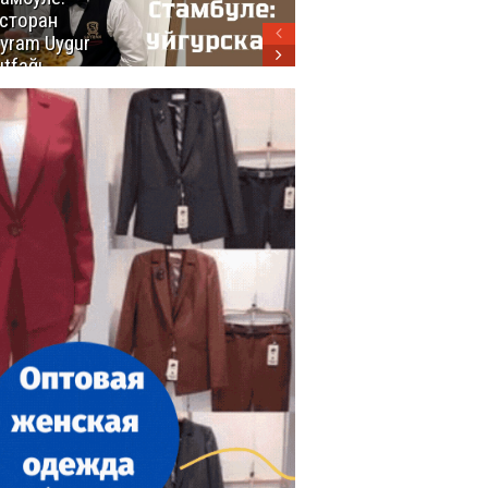
сторан
турецкой
yram Uygur
кухни
tfağı