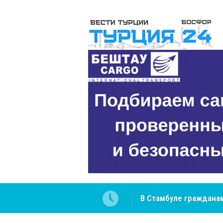
В Стамбуле гражданам
вопросах
NCS Jeans: турецкий 