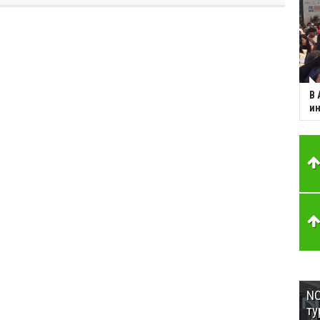
В 
ин
NC
ту