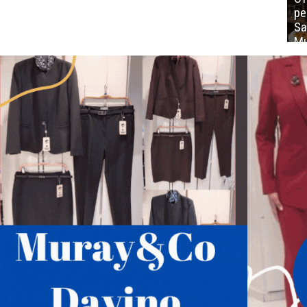
ре
Sa
Mu