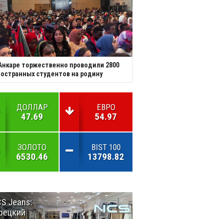
Анкаре торжественно проводили 2800
остранных студентов на родину
ДОЛЛАР
ЕВРО
47.69
54.97
ЗОЛОТО
BIST 100
6530.46
13798.82
S Jeans:
Великий
рецкий
Шёлковый