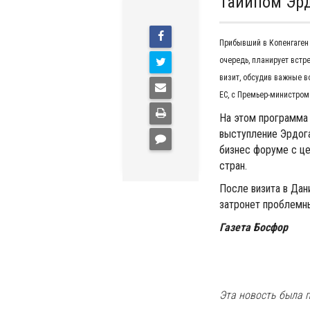
Тайипом Эрд
Прибывший в Копенгаген 
очередь, планирует встр
визит, обсудив важные 
ЕС, с Премьер-министром
На этом программа 
выступление Эрдог
бизнес форуме с ц
стран.
После визита в Дан
затронет проблемн
Газета Босфор
Эта новость была п