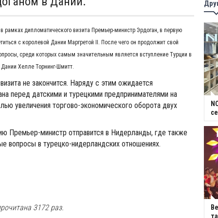
оганом в Дании.
Дру
в рамках дипломатического визита Премьер-министр Эрдоган, в первую
етиться с королевой Дании Маргретой II. После чего он продолжит свой
вопросы, среди которых самым значительным является вступление Турции в
 Дании Хелле Торнинг-Шмитт.
визита не закончится. Наряду с этим ожидается
ана перед датскими и турецкими предпринимателями на
NC
елью увеличения торгово-экономического оборота двух
се
ию Премьер-министр отправится в Нидерланды, где также
ые вопросы в турецко-нидерландских отношениях.
рочитана 3172 раз.
В
та