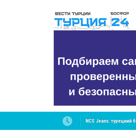
NCS Jeans: турецкий 
Cottonhill покоряет 