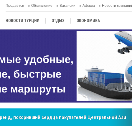
Продаётся
Объявление
Вакансии
Афиша
Новости компани
НОВОСТИ ТУРЦИИ
ОТДЫХ
ЭКОНОМИКА
ТУРЕЦКАЯ КУХНЯ
КУЛЬТУРА
ОБЩЕСТВО
ЦЕНТРАЛЬНАЯ АЗИЯ
МНЕНИE
АНТАЛЬЯ
бренд, покоривший сердца покупателей Центральной Азии
мировые рынки