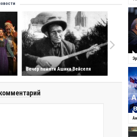
новости
Эр
Вечер памяти Ашика Вейселя
комментарий
Ан