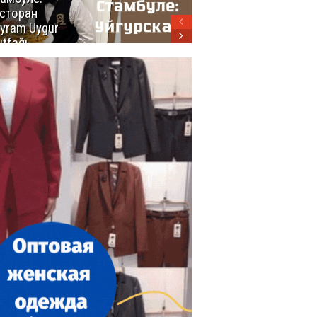
сторан
турецкой
yram Uygur
кухни
tfağı