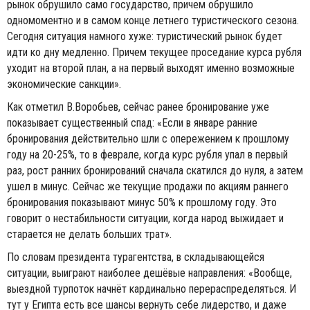
рынок обрушило само государство, причем обрушило
одномоментно и в самом конце летнего туристического сезона.
Сегодня ситуация намного хуже: туристический рынок будет
идти ко дну медленно. Причем текущее проседание курса рубля
уходит на второй план, а на первый выходят именно возможные
экономические санкции».
Как отметил В.Воробьев, сейчас ранее бронирование уже
показывает существенный спад: «Если в январе ранние
бронирования действительно шли с опережением к прошлому
году на 20-25%, то в феврале, когда курс рубля упал в первый
раз, рост ранних бронирований сначала скатился до нуля, а затем
ушел в минус. Сейчас же текущие продажи по акциям раннего
бронирования показывают минус 50% к прошлому году. Это
говорит о нестабильности ситуации, когда народ выжидает и
старается не делать больших трат».
По словам президента турагентства, в складывающейся
ситуации, выиграют наиболее дешёвые направления: «Вообще,
выездной турпоток начнёт кардинально перераспределяться. И
тут у Египта есть все шансы вернуть себе лидерство, и даже