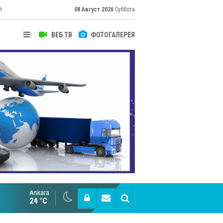
й
08 Август 2026
Суббота
ВЕБ ТВ
ФОТОГАЛЕРЕЯ
их
Ankara
Cottonhill покоряет мировые рынки
24 °C