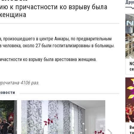
Дру
ию к причастности ко взрыву была
 женщина
а, произошедшего в центре Анкары, по предварительным
а человека, около 27 были госпитализированы в больницы.
ичастности ко взрыву была арестована женщина.
NC
се
рочитана 4106 раз.
новости
В
та