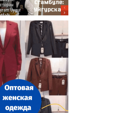
сторан
турецкой
yram Uygur
кухни
tfağı