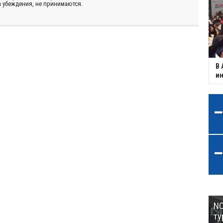
 убеждения, не принимаются.
В 
ин
NC
ту