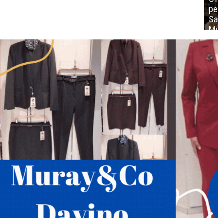
ре
Sa
Mu