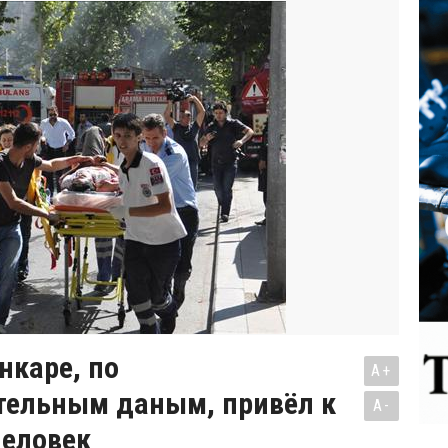
нкаре, по
A+
тельным даным, привёл к
A-
человек