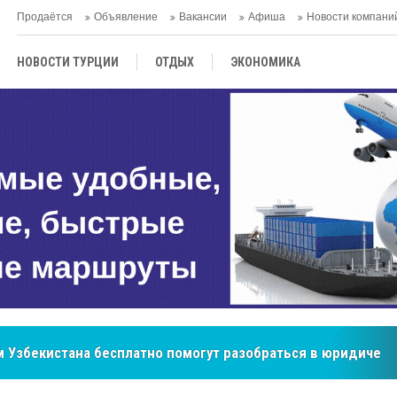
Продаётся
Объявление
Вакансии
Афиша
Новости компани
НОВОСТИ ТУРЦИИ
ОТДЫХ
ЭКОНОМИКА
ТУРЕЦКАЯ КУХНЯ
КУЛЬТУРА
ОБЩЕСТВО
ЦЕНТРАЛЬНАЯ АЗИЯ
МНЕНИE
АНТАЛЬЯ
 Узбекистана бесплатно помогут разобраться в юридическ
бренд, покоривший сердца покупателей Центральной Азии