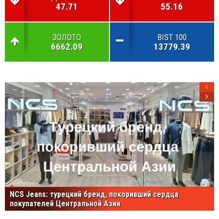
47.71
55.16
ЗОЛОТО
BIST 100
6662.09
13779.39
NCS Jeans: турецкий бренд, покоривший сердца
покупателей Центральной Азии