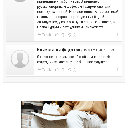
приветливый, заботливый. В тандеме с
русскоговорящим шофером Тахиром сделали
поездку сказочной. Нет слов описать восторг всей
группы от прекрасно проведенных 8 дней.
Завидую тем, у кого это путешествие еще впереди.
Слава Турции и сотрудникам Земэксперта.
Yanıtla
(0)
(0)
Константин Федотов
/ 19 марта 2014 13:33
Я знаю не понаслышке об этой компании и её
сотрудниках, уверен у неё большое будущее!
Yanıtla
(0)
(0)