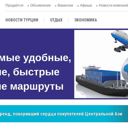
Продаётся
Объявление
Вакансии
Афиша
Новости компани
НОВОСТИ ТУРЦИИ
ОТДЫХ
ЭКОНОМИКА
ТУРЕЦКАЯ КУХНЯ
КУЛЬТУРА
ОБЩЕСТВО
ЦЕНТРАЛЬНАЯ АЗИЯ
МНЕНИE
АНТАЛЬЯ
бренд, покоривший сердца покупателей Центральной Азии
мировые рынки