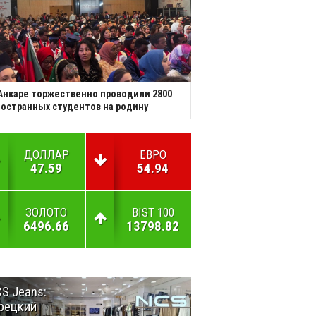
Анкаре торжественно проводили 2800
остранных студентов на родину
ДОЛЛАР
ЕВРО
47.59
54.94
ЗОЛОТО
BIST 100
6496.66
13798.82
S Jeans:
Великий
рецкий
Шёлковый