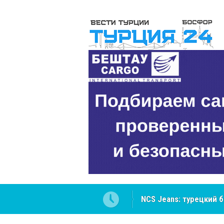
NCS Jeans: турецкий 
Cottonhill покоряет 