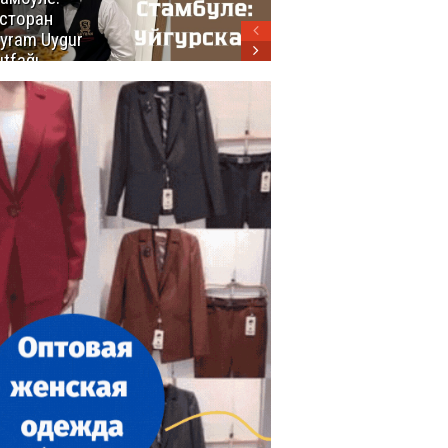
сторан
турецкой
yram Uygur
кухни
tfağı