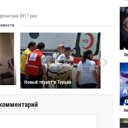
рочитана 3917 раз.
новости
Эр
Новый теракт в Турции
комментарий
Ан