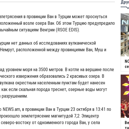
Дру
летрясения в провинции Ван в Турции может проснуться
положенный возле озера Ван. Об этом Турцию предупредило
вычайным ситуациям Венгрии (RSOE EDIS).
Турции нет данных об исследованиях вулканической
 Немрут, расположенной между провинциями Ван, Муш и
NC
се
ад уровнем моря на 3500 метров. В котле на вершине после
ческого извержения образовались 2 красивых озера. В
 вулкана окрестным населенным пунктам будет нанесен
 как если скальная порода треснет, озерные воды могут
м разрушениям.
 NEWS.am, в провинции Ван в Турции 23 октября в 13:41 по
произошло землетрясение магнитудой 7,2. Эпицентр
к северо-востоку от одноименного города Ван, у села
В
та