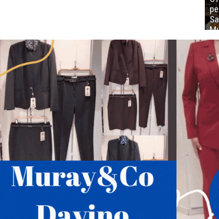
ре
Sa
Mu