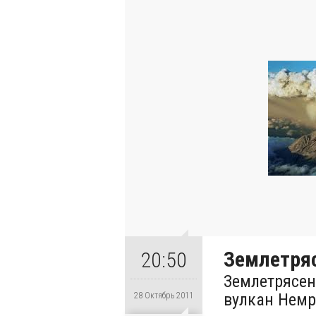
Землетряс
20:50
Землетрясен
вулкан Немр
28 Октябрь 2011