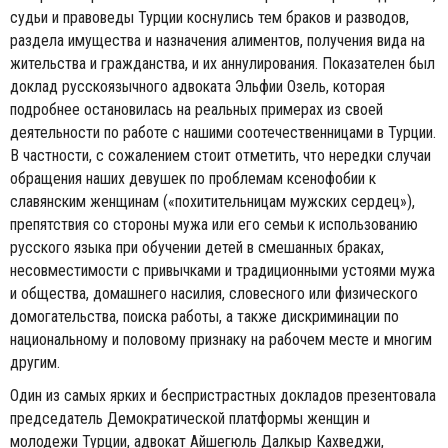
судьи и правоведы Турции коснулись тем браков и разводов,
раздела имущества и назначения алиментов, получения вида на
жительства и гражданства, и их аннулирования. Показателен был
доклад русскоязычного адвоката Эльфии Озель, которая
подробнее остановилась на реальных примерах из своей
деятельности по работе с нашими соотечественницами в Турции.
В частности, с сожалением стоит отметить, что нередки случаи
обращения наших девушек по проблемам ксенофобии к
славянским женщинам («похитительницам мужских сердец»),
препятствия со стороны мужа или его семьи к использованию
русского языка при обучении детей в смешанных браках,
несовместимости с привычками и традиционными устоями мужа
и общества, домашнего насилия, словесного или физического
домогательства, поиска работы, а также дискриминации по
национальному и половому признаку на рабочем месте и многим
другим.
Один из самых ярких и беспристрастных докладов презентовала
председатель Демократической платформы женщин и
молодежи Турции, адвокат Айшегюль Далкыр Кахведжи,