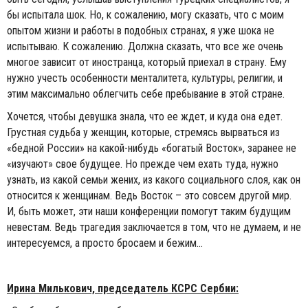
бы испытала шок. Но, к сожалению, могу сказать, что с моим
опытом жизни и работы в подобных странах, я уже шока не
испытываю. К сожалению. Должна сказать, что все же очень
многое зависит от иностранца, который приехал в страну. Ему
нужно учесть особенности менталитета, культуры, религии, и
этим максимально облегчить себе пребывание в этой стране.
Хочется, чтобы девушка знала, что ее ждет, и куда она едет.
Грустная судьба у женщин, которые, стремясь вырваться из
«бедной России» на какой-нибудь «богатый Восток», заранее не
«изучают» свое будущее. Но прежде чем ехать туда, нужно
узнать, из какой семьи жених, из какого социального слоя, как он
относится к женщинам. Ведь Восток – это совсем другой мир.
И, быть может, эти наши конференции помогут таким будущим
невестам. Ведь трагедия заключается в том, что не думаем, и не
интересуемся, а просто бросаем и бежим…
Ирина Милькович,
председатель КС
РС Сербии
: