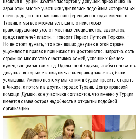
насилия в Турции, изъятия паспортов у девушек, приехавших на
заработки, многие участники удивлялись подобным историям. «Я
очень рада, что вторая наша конференция проходит именно в
Турции, и мы все можем услышать о некоторых
правонарушениях уже от местных специалистов, адвокатов,
представителей власти, – говорит Лариса Луткова Тюрккан. –
Но не стоит думать, что всех наших девушек в этой стране
ущемляют в правах и принижают их достоинство, напротив, есть
огромное множество счастливых семей, успешных бизнес-
вумен, специалистов и т.д. Однако необходимо, чтобы голоса тех
девушек, которые столкнулись с несправедливостью, были
услышаны. Именно поэтому мы хотим и будем просить открыть
в Анкаре, а потом и в других городах Турции, Центр правовой
помощи. Думаю, все участники согласятся, что именно у Турции
имеется самая острая надобность в открытии подобной
организации».