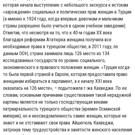
которая начала выступление с небольшого экскурса к истокам
«зарождения» социальных и политических прав женщин в Турции
(а именно к 1924 году, когда впервые девочкам и мальчикам
страны разрешено было учиться в одном учебном заведении).
Отметив, что несмотря на то, что к 40-м годам XX века
благодаря реформам Ататюрка женщина получила все
необходимые права в турецком обществе, в 2011 году, по
данным ООН, страна занимала лишь 126 место из 134
исследованных государств по уровню социального,
экономического и правового положения женщин. «Турция когда-
то была первой страной в Европе, которая предоставила право
женщинам избираться в парламент, а к началу XXI века
оказалась на 126 месте», – подытожила г-жа Кахведжи. По ее
словам, основными причинами существования такой нерадужной
картины является не только господствующая веками
патриархальность турецкого общества (времен Османской
империи), но и неосведомленность самих женщин, которые не
знают и не отстаивают свои права. Айшегюль Кахведжи,
затронув тему трудоустройства и занятости женского населения