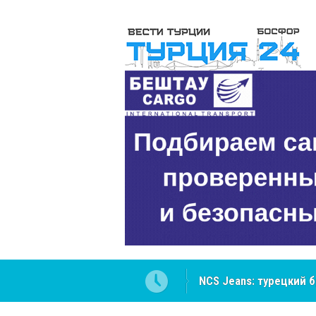
ателей Центральной Азии
Cottonhill покоряет 