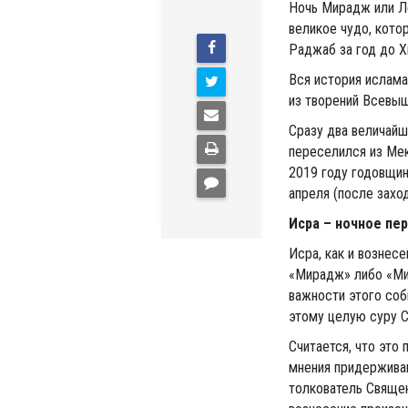
Ночь Мирадж или Л
великое чудо, кот
Раджаб за год до Х
Вся история ислам
из творений Всевы
Сразу два величайши
переселился из Мек
2019 году годовщин
апреля (после заход
Исра – ночное пе
Исра, как и вознес
«Мирадж» либо «Миг
важности этого соб
этому целую суру Св
Считается, что это
мнения придерживаю
толкователь Священ