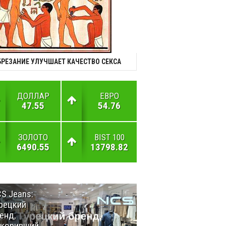
БРЕЗАНИЕ УЛУЧШАЕТ КАЧЕСТВО СЕКСА
ДОЛЛАР
ЕВРО
47.55
54.76
ЗОЛОТО
BIST 100
6490.55
13798.82
S Jeans:
Великий
рецкий
Шёлковый
енд,
путь
окоривший
объединяет