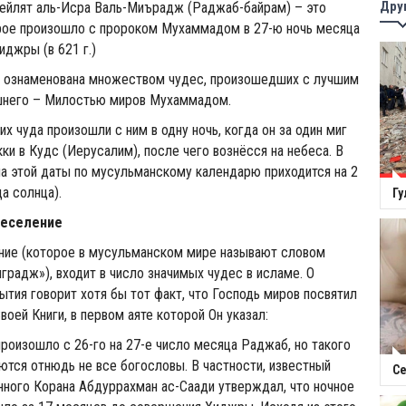
Дру
ейлят аль-Исра Валь-Миърадж (Раджаб-байрам) – это
орое произошло с пророком Мухаммадом в 27-ю ночь месяца
иджры (в 621 г.)
а ознаменована множеством чудес, произошедших с лучшим
шнего – Милостью миров Мухаммадом.
х чуда произошли с ним в одну ночь, когда он за один миг
ки в Кудс (Иерусалим), после чего вознёсся на небеса. В
а этой даты по мусульманскому календарю приходится на 2
а солнца).
Гу
реселение
ение (которое в мусульманском мире называют словом
радж»), входит в число значимых чудес в исламе. О
ытия говорит хотя бы тот факт, что Господь миров посвятил
оей Книги, в первом аяте которой Он указал:
 произошло с 26-го на 27-е число месяца Раджаб, но такого
тся отнюдь не все богословы. В частности, известный
Се
ного Корана Абдуррахман ас-Саади утверждал, что ночное