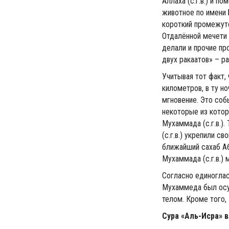
Аллаха (с.г.в.) и п
животное по имени 
короткий промежуто
Отдалённой мечети в
делали и прочие пр
двух ракаатов» – р
Учитывая тот факт,
километров, в ту н
мгновение. Это со
некоторые из котор
Мухаммада (с.г.в.).
(с.г.в.) укрепили с
ближайший сахаб Аб
Мухаммада (с.г.в.) 
Согласно единогла
Мухаммеда был осущ
телом. Кроме того, 
Сура «Аль-Исра» 