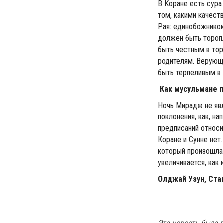
В Коране есть сура
том, какими качест
Рая: единобожнико
должен быть тороп
быть честным в тор
родителям. Верующ
быть терпеливым в 
Как мусульмане 
Ночь Мирадж не яв
поклонения, как, н
предписаний относи
Коране и Сунне нет
который произошла 
увеличивается, как 
Олджай Узун, Ста
Эта новость была п