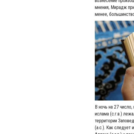
вознесение произош
мнения, Мирадж при
менее, большинство
В ночь на 27 число
ислама (с.г.в.) ле
территории Заповед
(а.с.). Как следует