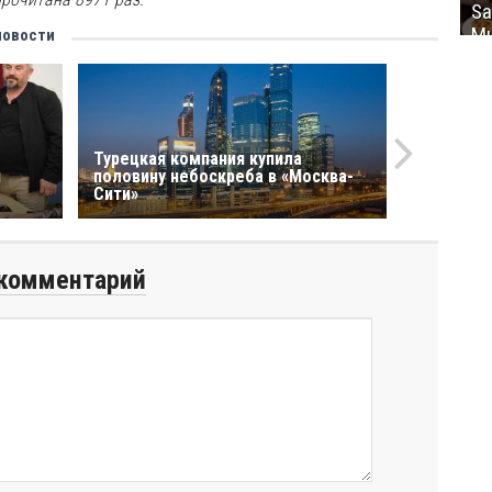
Sa
Mu
новости
Турецкая компания купила
н
половину небоскреба в «Москва-
Сити»
комментарий