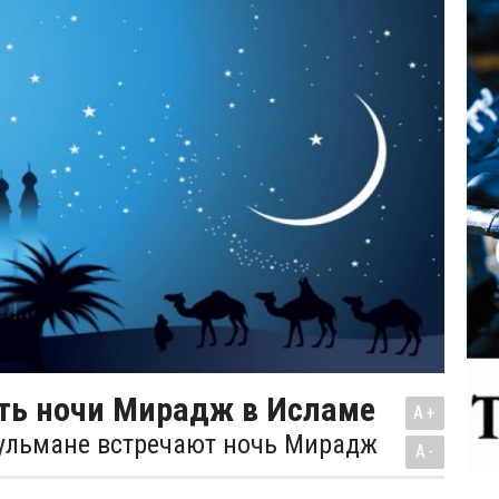
ть ночи Мирадж в Исламе
A+
ульмане встречают ночь Мирадж
A-