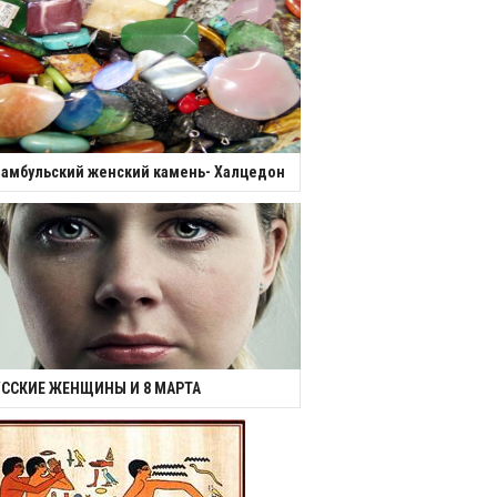
амбульский женский камень- Халцедон
УССКИЕ ЖЕНЩИНЫ И 8 МАРТА