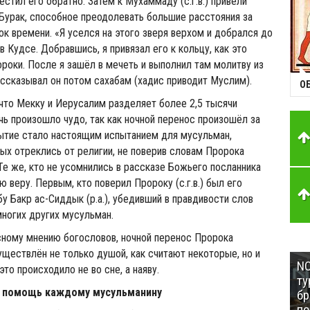
оместил его обратно. Затем к Мухаммаду (с.г.в.) привели
Бурак, способное преодолевать большие расстояния за
к времени. «Я уселся на этого зверя верхом и добрался до
 Кудсе. Добравшись, я привязал его к кольцу, как это
ороки. После я зашёл в мечеть и выполнил там молитву из
ассказывал он потом сахабам (хадис приводит Муслим).
О
 что Мекку и Иерусалим разделяет более 2,5 тысячи
очь произошло чудо, так как ночной перенос произошёл за
бытие стало настоящим испытанием для мусульман,
ых отреклись от религии, не поверив словам Пророка
 Те же, кто не усомнились в рассказе Божьего посланника
вою веру. Первым, кто поверил Пророку (с.г.в.) был его
у Бакр ас-Сиддык (р.а.), убедивший в правдивости слов
многих других мусульман.
сному мнению богословов, ночной перенос Пророка
ествлён не только душой, как считают некоторые, но и
NC
это происходило не во сне, а наяву.
ту
в помощь каждому мусульманину
бр
п