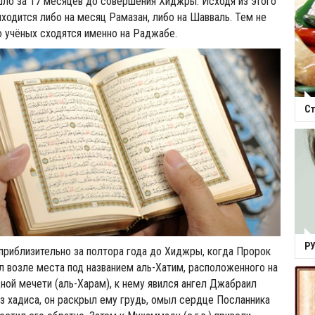
ло за 17 месяцев до совершения Хиджры. Исходя из этого
ходится либо на месяц Рамазан, либо на Шавваль. Тем не
 учёных сходятся именно на Раджабе.
Ст
Р
, приблизительно за полтора года до Хиджры, когда Пророк
жал возле места под названием аль-Хатим, расположенного на
ной мечети (аль-Харам), к нему явился ангел Джабраил
 из хадиса, он раскрыл ему грудь, омыл сердце Посланника