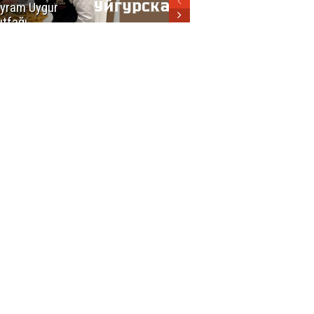
yram Uygur
кухни
tfağı