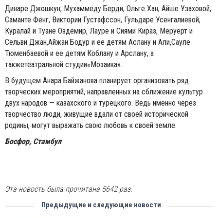
Динаре Джошкун, Мухаммеду Берди, Ольге Хан, Айше Узаховой,
Саманте Фенг, Виктории Густафссон, Гульдаре Усенгалиевой,
Куралай и Туане Оздемир, Лауре и Сиями Кираз, Меруерт и
Сельви Джан,Айжан Бодур и ее детям Аслану и Али,Сауле
Тюменбаевой и ее детям Коблану и Арслану, а
такжетеатральной студии«Мозаика».
В будущем Анара Байжанова планирует организовать ряд
творческих мероприятий, направленных на сближение культур
двух народов — казахского и турецкого. Ведь именно через
творчество люди, живущие вдали от своей исторической
родины, могут выражать свою любовь к своей земле.
Босфор, Стамбул
Эта новость была прочитана 5642 раз.
Предыдущие и следующие новости