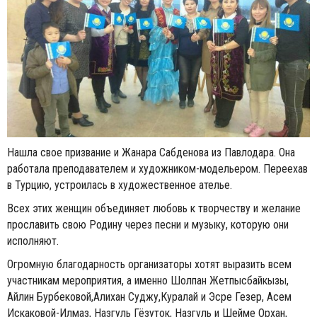
Нашла свое призвание и Жанара Сабденова из Павлодара. Она
работала преподавателем и художником-модельером. Переехав
в Турцию, устроилась в художественное ателье.
Всех этих женщин объединяет любовь к творчеству и желание
прославить свою Родину через песни и музыку, которую они
исполняют.
Огромную благодарность организаторы хотят выразить всем
участникам мероприятия, а именно Шолпан Жетпысбайкызы,
Айлин Бурбековой,Алихан Суджу,Куралай и Эсре Гезер, Асем
Искаковой-Илмаз, Назгуль Гёзуток, Назгуль и Шейме Орхан,