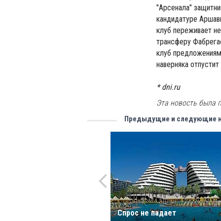
"Арсенала" защитни
кандидатуре Аршави
клуб переживает н
трансферу Фабрегас
клуб предложениями
наверняка отпустит
* dni.ru
Эта новость была п
Предыдущие и следующие 
Спрос не падает