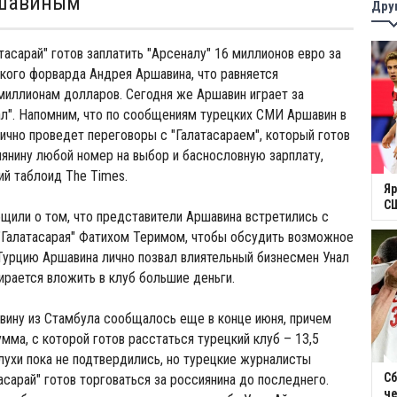
шавиным
Дру
тасарай" готов заплатить "Арсеналу" 16 миллионов евро за
кого форварда Андрея Аршавина, что равняется
миллионам долларов. Сегодня же Аршавин играет за
л". Напомним, что по сообщениям турецких СМИ Аршавин в
чно проведет переговоры с "Галатасараем", который готов
янину любой номер на выбор и баснословную зарплату,
й таблоид The Times.
Яр
СШ
или о том, что представители Аршавина встретились с
"Галатасарая" Фатихом Теримом, чтобы обсудить возможное
Турцию Аршавина лично позвал влиятельный бизнесмен Унал
ирается вложить в клуб большие деньги.
вину из Стамбула сообщалось еще в конце июня, причем
мма, с которой готов расстаться турецкий клуб – 13,5
лухи пока не подтвердились, но турецкие журналисты
Сб
асарай" готов торговаться за россиянина до последнего.
ч