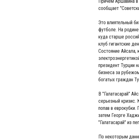
Причем Аршавина в 
сообщает "Советски
Это влиятельный би
футболе. На родине
куда старше россий
клуб гигантские ден
Состояние Айсала, 
электроэнергетикой
президент Турции н
бизнеса за рубежом
богатых граждан Ту
В "Галатасарай" Ай
серьезный кризис. 
попав в еврокубки.
затем Георге Хаджи
"Галатасарай" из пе
По некоторым данны