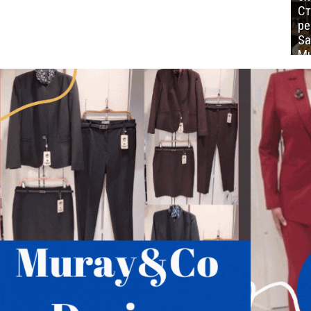
Ст
ре
Sa
Mu