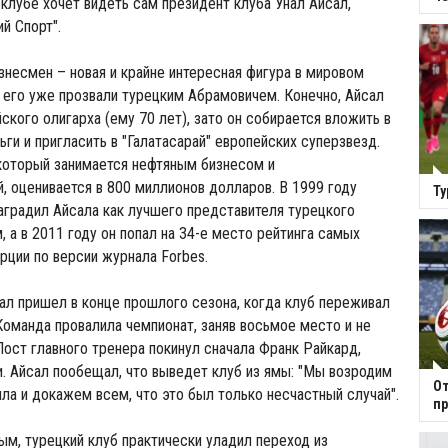
клубе хочет видеть сам президент клуба Унал Айсал,
й Спорт".
знесмен – новая и крайне интересная фигура в мировом
 его уже прозвали турецким Абрамовичем. Конечно, Айсал
ского олигарха (ему 70 лет), зато он собирается вложить в
ьги и пригласить в "Галатасарай" европейских суперзвезд.
который занимается нефтяным бизнесом и
, оценивается в 800 миллионов долларов. В 1999 году
Ту
аградил Айсала как лучшего представителя турецкого
, а в 2011 году он попал на 34-е место рейтинга самых
рции по версии журнала Forbes.
сал пришел в конце прошлого сезона, когда клуб переживал
Команда провалила чемпионат, заняв восьмое место и не
 Пост главного тренера покинул сначала Франк Райкард,
. Айсал пообещал, что выведет клуб из ямы: "Мы возродим
От
пла и докажем всем, что это был только несчастный случай".
пр
м, турецкий клуб практически уладил переход из