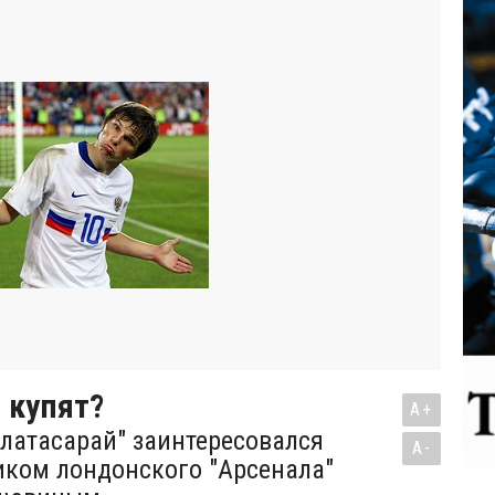
 купят?
A+
алатасарай" заинтересовался
A-
ком лондонского "Арсенала"