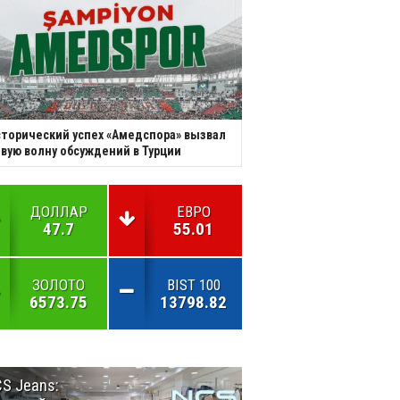
торический успех «Амедспора» вызвал
вую волну обсуждений в Турции
ДОЛЛАР
ЕВРО
47.7
55.01
ЗОЛОТО
BIST 100
6573.75
13798.82
S Jeans:
Великий