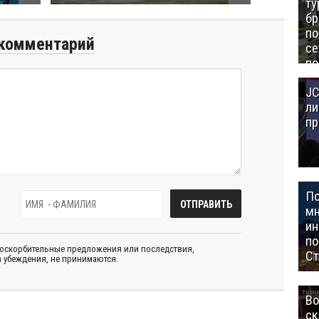
ту
бр
п
комментарий
се
по
Це
JC
Аз
ли
пр
П
мн
ин
п
 оскорбительные предложения или последствия,
Ст
 убеждения, не принимаются.
Во
ск