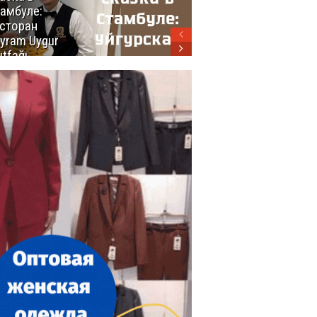
амбуле:
блюд
сторан
турецкой
yram Uygur
кухни
tfağı