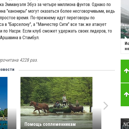
ка Эммануэля Эбуэ за четыре миллиона фунтов. Однако по
на "канониры" могут оказаться более несговорчивыми, ведь
епростое время. По-прежнему идут переговоры по
а в "Барселону", а "Манчестер Сити" все так же атакует
 по Насри. Если клуб сможет удержать своих лидеров, то
 Аршавина в Стамбул.
Ис
но
рочитана 4228 раз.
новости
NC
Помощь соплеменникам