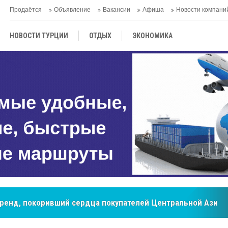
Продаётся
Объявление
Вакансии
Афиша
Новости компани
НОВОСТИ ТУРЦИИ
ОТДЫХ
ЭКОНОМИКА
ТУРЕЦКАЯ КУХНЯ
КУЛЬТУРА
ОБЩЕСТВО
ЦЕНТРАЛЬНАЯ АЗИЯ
МНЕНИE
АНТАЛЬЯ
бренд, покоривший сердца покупателей Центральной Азии
мировые рынки