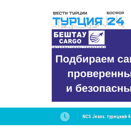
NCS Jeans: турецкий 
Cottonhill покоряет 