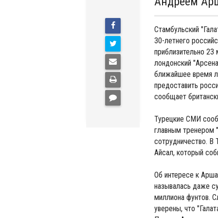
Андреем Ар
Стамбульский "Гала
30-летнего российс
приблизительно 23 
лондонский "Арсена
ближайшее время ли
предоставить росси
сообщает британски
Турецкие СМИ сообщ
главным тренером 
сотрудничество. В 
Айсал, который соб
Об интересе к Арша
называлась даже су
миллиона фунтов. С
уверены, что "Галат