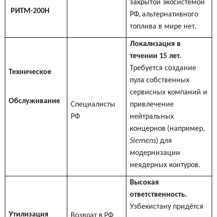
закрытой экосистемой
РИТМ-200Н
РФ,
альтернативного
топлива в мире нет.
Локализация в
течении 15 лет.
Требуется создание
Техническое
пула собственных
сервисных компаний и
Обслуживание
Специалисты
привлечение
РФ
нейтральных
концернов
(
например
,
Siemens
)
для
модернизации
неядерных контуров.
Высокая
ответственность
.
Узбекистану придётся
Утилизация
Возврат в
РФ