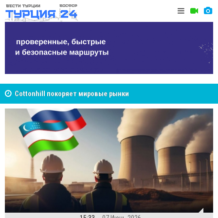
Cottonhill покоряет мировые рынки
Великий Ш
Стамбуле