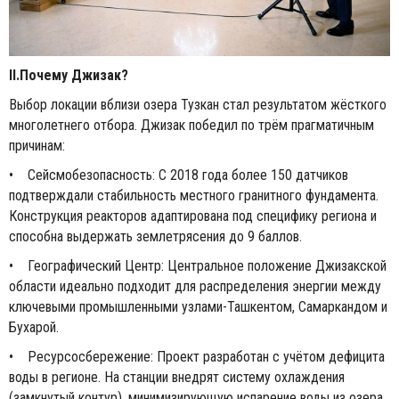
II.Почему Джизак?
Выбор локации вблизи озера Тузкан стал результатом жёсткого
многолетнего отбора. Джизак победил по трём прагматичным
причинам:
• Сейсмобезопасность: С 2018 года более 150 датчиков
подтверждали стабильность местного гранитного фундамента.
Конструкция реакторов адаптирована под специфику региона и
способна выдержать землетрясения до 9 баллов.
• Географический Центр: Центральное положение Джизакской
области идеально подходит для распределения энергии между
ключевыми промышленными узлами-Ташкентом, Самаркандом и
Бухарой.
• Ресурсосбережение: Проект разработан с учётом дефицита
воды в регионе. На станции внедрят систему охлаждения
(замкнутый контур), минимизирующую испарение воды из озера