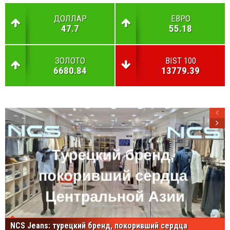
ДОЛЛАР
ЕВРО
47.7
55.18
ЗОЛОТО
BIST 100
6680.84
13779.39
NCS Jeans: турецкий бренд, покоривший сердца