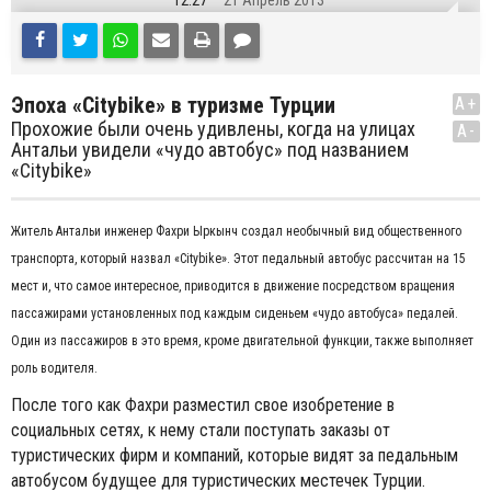
12:27
21 Апрель 2013
Эпоха «Citybike» в туризме Турции
A+
Прохожие были очень удивлены, когда на улицах
A-
Антальи увидели «чудо автобус» под названием
«Citybike»
Житель Антальи инженер Фахри Ыркынч создал необычный вид общественного
транспорта, который назвал «Citybike». Этот педальный автобус рассчитан на 15
мест и, что самое интересное, приводится в движение посредством вращения
пассажирами установленных под каждым сиденьем «чудо автобуса» педалей.
Один из пассажиров в это время, кроме двигательной функции, также выполняет
роль водителя.
После того как Фахри разместил свое изобретение в
социальных сетях, к нему стали поступать заказы от
туристических фирм и компаний, которые видят за педальным
автобусом будущее для туристических местечек Турции.