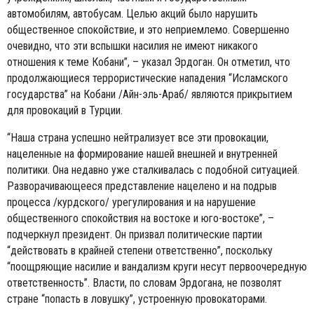
автомобилям, автобусам. Целью акций было нарушить
общественное спокойствие, и это неприемлемо. Совершенно
очевидно, что эти вспышки насилия не имеют никакого
отношения к теме Кобани”, – указал Эрдоган. Он отметил, что
продолжающиеся террористические нападения “Исламского
государства” на Кобани /Айн-эль-Араб/ являются прикрытием
для провокаций в Турции.
“
Наша страна успешно нейтрализует все эти провокации,
нацеленные на формирование нашей внешней и внутренней
политики. Она недавно уже сталкивалась с подобной ситуацией.
Разворачивающееся представление нацелено и на подрыв
процесса /курдского/ урегулирования и на нарушение
общественного спокойствия на востоке и юго-востоке”, –
подчеркнул президент. Он призвал политические партии
“действовать в крайней степени ответственно”, поскольку
“поощряющие насилие и вандализм круги несут первоочередную
ответственность”. Власти, по словам Эрдогана, не позволят
стране “попасть в ловушку”, устроенную провокаторами.