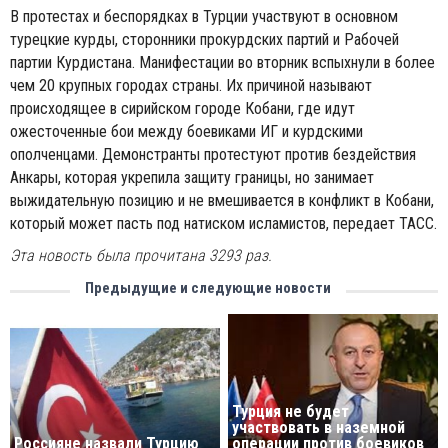
В протестах и беспорядках в Турции участвуют в основном
турецкие курды, сторонники прокурдских партий и Рабочей
партии Курдистана. Манифестации во вторник вспыхнули в более
чем 20 крупных городах страны. Их причиной называют
происходящее в сирийском городе Кобани, где идут
ожесточенные бои между боевиками ИГ и курдскими
ополченцами. Демонстранты протестуют против бездействия
Анкары, которая укрепила защиту границы, но занимает
выжидательную позицию и не вмешивается в конфликт в Кобани,
который может пасть под натиском исламистов, передает ТАСС.
Эта новость была прочитана 3293 раз.
Предыдущие и следующие новости
Турция не будет
участвовать в наземной
Россияне назвали Турцию
операции против боевиков