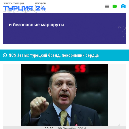
NCS Jeans: турецкий бренд, покоривший сердца
покупателей Центральной Азии
Великий Ш
Cottonhill покоряет мировые рынки
Стамбуле